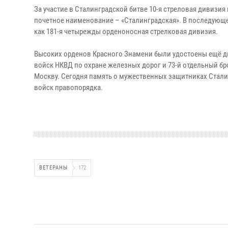
За участие в Сталинградской битве 10-я стреловая дивизи
почетное наименование – «Сталинградская». В последующе
как 181-я четырежды орденоносная стрелковая дивизия.
Высоких орденов Красного Знамени были удостоены ещё дв
войск НКВД по охране железных дорог и 73-й отдельный бр
Москву. Сегодня память о мужественных защитниках Стал
войск правопорядка.
ВЕТЕРАНЫ
172