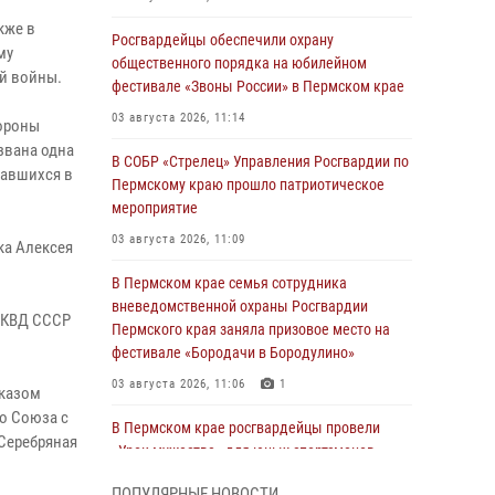
кже в
Росгвардейцы обеспечили охрану
му
общественного порядка на юбилейном
ой войны.
фестивале «Звоны России» в Пермском крае
03 августа 2026, 11:14
бороны
азвана одна
В СОБР «Стрелец» Управления Росгвардии по
жавшихся в
Пермскому краю прошло патриотическое
мероприятие
03 августа 2026, 11:09
ка Алексея
В Пермском крае семья сотрудника
вневедомственной охраны Росгвардии
 НКВД СССР
Пермского края заняла призовое место на
фестивале «Бородачи в Бородулино»
03 августа 2026, 11:06
1
указом
о Союза с
В Пермском крае росгвардейцы провели
«Серебряная
«Урок мужества» для юных спортсменов
03 августа 2026, 10:59
1
ПОПУЛЯРНЫЕ НОВОСТИ