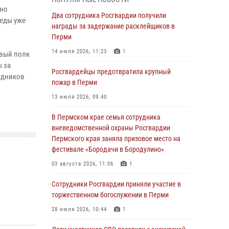
ено
Росгвардеец спас тонущую женщину в
Два сотрудника Росгвардии получили
беды уже
Пермском крае
награды за задержание расклейщиков в
Перми
30 июля 2026, 05:19
14 июля 2026, 11:23
1
овый полк
Сотрудники Росгвардии приняли участие в
ы за
торжественном богослужении в Перми
Росгвардейцы предотвратила крупный
удников
пожар в Перми
28 июля 2026, 10:44
1
13 июля 2026, 09:40
Росгвардейцы оказали силовую поддержку
при задержании участников преступной
В Пермском крае семья сотрудника
группы в Пермском крае
вневедомственной охраны Росгвардии
Пермского края заняла призовое место на
28 июля 2026, 06:15
фестивале «Бородачи в Бородулино»
Сотрудник СОБР «Стрелец» провели встречу
03 августа 2026, 11:06
1
в рамках ведомственной акции «Каникулы с
Росгвардией»
Сотрудники Росгвардии приняли участие в
торжественном богослужении в Перми
24 июля 2026, 08:45
2
28 июля 2026, 10:44
1
Юные защитники порядка: росгвардейцы
провели день в клубе «Апельсин» города