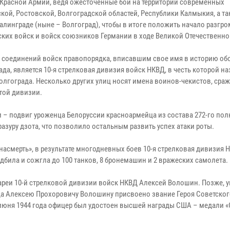
Красной Армии, ведя ожесточенные бои на территории современных
кой, Ростовской, Волгоградской областей, Республики Калмыкия, а та
алинграде (ныне – Волгоград), чтобы в итоге положить начало разгро
ских войск и войск союзников Германии в ходе Великой Отечественн
 соединений войск правопорядка, вписавшим свое имя в историю о
да, является 10-я стрелковая дивизия войск НКВД, в честь которой н
Волгограда. Несколько других улиц носят имена воинов-чекистов, сра
этой дивизии.
 подвиг уроженца Белоруссии красноармейца из состава 272-го пол
азуру дзота, что позволило остальным развить успех атаки роты.
 насмерть», в результате многодневных боев 10-я стрелковая дивизия
дбила и сожгла до 100 танков, 8 бронемашин и 2 вражеских самолета.
ареи 10-й стрелковой дивизии войск НКВД Алексей Волошин. Позже, 
ода Алексею Прохоровичу Волошину присвоено звание Героя Советског
 июня 1944 года офицер был удостоен высшей награды США – медали 