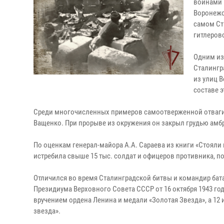
воинами 
Воронежс
самом Ст
гитлеров
Одним из
Сталингра
из улиц 
составе 
Среди многочисленных примеров самоотверженной отваги –
Ващенко. При прорыве из окружения он закрыл грудью амбр
По оценкам генерал-майора А.А. Сараева из книги «Стояли
истребила свыше 15 тыс. солдат и офицеров противника, по
Отличился во время Сталинградской битвы и командир бат
Президиума Верховного Совета СССР от 16 октября 1943 г
вручением ордена Ленина и медали «Золотая Звезда», а 12
звезда».