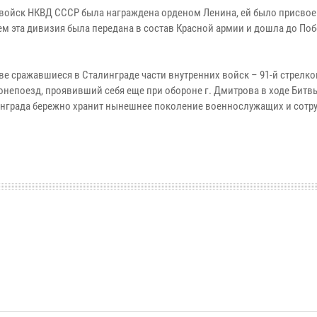
я войск НКВД СССР была награждена орденом Ленина, ей было присво
м эта дивизия была передана в состав Красной армии и дошла до По
е сражавшиеся в Сталинграде части внутренних войск – 91-й стрелк
онепоезд, проявивший себя еще при обороне г. Дмитрова в ходе Битв
инграда бережно хранит нынешнее поколение военнослужащих и сотр