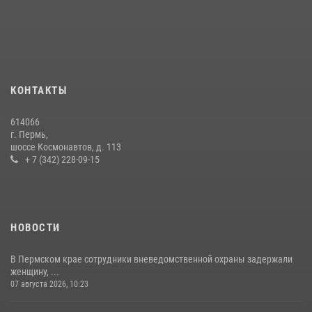
В Росгвардии прошла военно-научная конференция по обобщению
боевого опыта
09 июля 2026, 06:36
Росгвардейцы провели познавательный урок для юных пермяков
17 июля 2026, 10:34
2
КОНТАКТЫ
Росгвардеец спас тонущую женщину в Пермском крае
614066
30 июля 2026, 05:19
г. Пермь,
шоссе Космонавтов, д. 113
+ 7 (342) 228-09-15
НОВОСТИ
В Пермском крае сотрудники вневедомственной охраны задержали
женщину, ...
07 августа 2026, 10:23