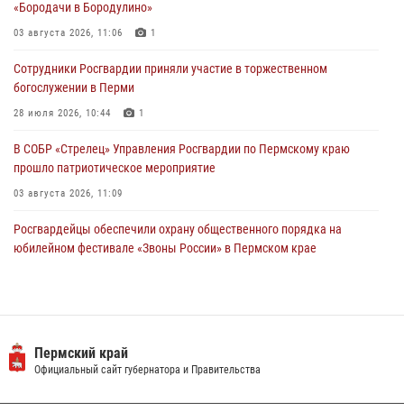
«Бородачи в Бородулино»
Росгвардейцы оказали силовую поддержку при задержании
03 августа 2026, 11:06
1
участников преступной группы в Пермском крае
Сотрудники Росгвардии приняли участие в торжественном
28 июля 2026, 06:15
богослужении в Перми
28 июля 2026, 10:44
1
В СОБР «Стрелец» Управления Росгвардии по Пермскому краю
прошло патриотическое мероприятие
03 августа 2026, 11:09
Росгвардейцы обеспечили охрану общественного порядка на
юбилейном фестивале «Звоны России» в Пермском крае
03 августа 2026, 11:14
Заместитель директора Росгвардии Герой России генерал-
полковник Алексей Кузьменков поздравил специалистов
ветеринарно-санитарной службы с годовщиной образования
Пермский край
Официальный сайт губернатора и Правительства
13 июля 2026, 10:43