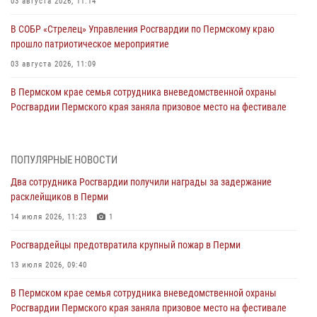
03 августа 2026, 11:14
В СОБР «Стрелец» Управления Росгвардии по Пермскому краю
прошло патриотическое мероприятие
03 августа 2026, 11:09
В Пермском крае семья сотрудника вневедомственной охраны
Росгвардии Пермского края заняла призовое место на фестивале
«Бородачи в Бородулино»
03 августа 2026, 11:06
1
ПОПУЛЯРНЫЕ НОВОСТИ
В Пермском крае росгвардейцы провели «Урок мужества» для
Два сотрудника Росгвардии получили награды за задержание
юных спортсменов
расклейщиков в Перми
03 августа 2026, 10:59
1
14 июля 2026, 11:23
1
Росгвардеец спас тонущую женщину в Пермском крае
Росгвардейцы предотвратила крупный пожар в Перми
30 июля 2026, 05:19
13 июля 2026, 09:40
Сотрудники Росгвардии приняли участие в торжественном
В Пермском крае семья сотрудника вневедомственной охраны
богослужении в Перми
Росгвардии Пермского края заняла призовое место на фестивале
28 июля 2026, 10:44
1