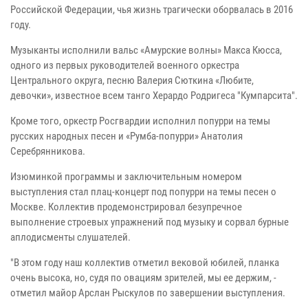
Российской Федерации, чья жизнь трагически оборвалась в 2016
году.
Музыканты исполнили вальс «Амурские волны» Макса Кюсса,
одного из первых руководителей военного оркестра
Центрального округа, песню Валерия Сюткина «Любите,
девочки», известное всем танго Херардо Родригеса "Кумпарсита".
Кроме того, оркестр Росгвардии исполнил попурри на темы
русских народных песен и «Румба-попурри» Анатолия
Серебрянникова.
Изюминкой программы и заключительным номером
выступления стал плац-концерт под попурри на темы песен о
Москве. Коллектив продемонстрировал безупречное
выполнение строевых упражнений под музыку и сорвал бурные
аплодисменты слушателей.
"В этом году наш коллектив отметил вековой юбилей, планка
очень высока, но, судя по овациям зрителей, мы ее держим, -
отметил майор Арслан Рыскулов по завершении выступления.