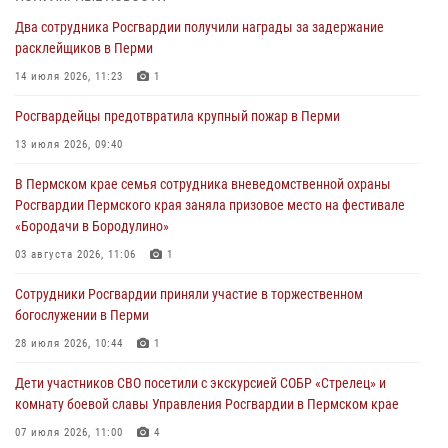
богослужении в Перми
Два сотрудника Росгвардии получили награды за задержание
28 июля 2026, 10:44
1
расклейщиков в Перми
Росгвардейцы оказали силовую поддержку при задержании
14 июля 2026, 11:23
1
участников преступной группы в Пермском крае
Росгвардейцы предотвратила крупный пожар в Перми
28 июля 2026, 06:15
13 июля 2026, 09:40
Сотрудник СОБР «Стрелец» провели встречу в рамках
В Пермском крае семья сотрудника вневедомственной охраны
ведомственной акции «Каникулы с Росгвардией»
Росгвардии Пермского края заняла призовое место на фестивале
24 июля 2026, 08:45
2
«Бородачи в Бородулино»
Юные защитники порядка: росгвардейцы провели день в клубе
03 августа 2026, 11:06
1
«Апельсин» города Верещагино
Сотрудники Росгвардии приняли участие в торжественном
24 июля 2026, 08:43
богослужении в Перми
28 июля 2026, 10:44
1
Дети участников СВО посетили с экскурсией СОБР «Стрелец» и
комнату боевой славы Управления Росгвардии в Пермском крае
07 июля 2026, 11:00
4