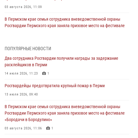
03 августа 2026, 11:09
В Пермском крае семья сотрудника вневедомственной охраны
Росгвардии Пермского края заняла призовое место на фестивале
«Бородачи в Бородулино»
03 августа 2026, 11:06
1
ПОПУЛЯРНЫЕ НОВОСТИ
В Пермском крае росгвардейцы провели «Урок мужества» для
Два сотрудника Росгвардии получили награды за задержание
юных спортсменов
расклейщиков в Перми
03 августа 2026, 10:59
1
14 июля 2026, 11:23
1
Росгвардеец спас тонущую женщину в Пермском крае
Росгвардейцы предотвратила крупный пожар в Перми
30 июля 2026, 05:19
13 июля 2026, 09:40
Сотрудники Росгвардии приняли участие в торжественном
В Пермском крае семья сотрудника вневедомственной охраны
богослужении в Перми
Росгвардии Пермского края заняла призовое место на фестивале
28 июля 2026, 10:44
1
«Бородачи в Бородулино»
Росгвардейцы оказали силовую поддержку при задержании
03 августа 2026, 11:06
1
участников преступной группы в Пермском крае