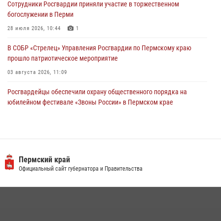
Сотрудники Росгвардии приняли участие в торжественном
28 июля 2026, 06:15
богослужении в Перми
28 июля 2026, 10:44
1
В СОБР «Стрелец» Управления Росгвардии по Пермскому краю
прошло патриотическое мероприятие
03 августа 2026, 11:09
Росгвардейцы обеспечили охрану общественного порядка на
юбилейном фестивале «Звоны России» в Пермском крае
03 августа 2026, 11:14
Заместитель директора Росгвардии Герой России генерал-
полковник Алексей Кузьменков поздравил специалистов
ветеринарно-санитарной службы с годовщиной образования
Пермский край
Официальный сайт губернатора и Правительства
13 июля 2026, 10:43
Росгвардеец спас тонущую женщину в Пермском крае
30 июля 2026, 05:19