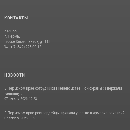
Росгвардейцы провели познавательный урок для юных пермяков
17 июля 2026, 10:34
2
КОНТАКТЫ
Сотрудник СОБР «Стрелец» провели встречу в рамках
ведомственной акции «Каникулы с Росгвардией»
614066
24 июля 2026, 08:45
2
г. Пермь,
шоссе Космонавтов, д. 113
+ 7 (342) 228-09-15
НОВОСТИ
В Пермском крае сотрудники вневедомственной охраны задержали
женщину, ...
07 августа 2026, 10:23
В Пермском крае росгвардейцы приняли участие в ярмарке вакансий
07 августа 2026, 10:21