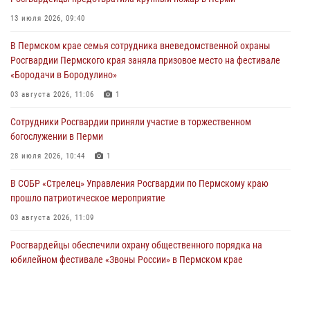
30 июля 2026, 05:19
13 июля 2026, 09:40
Сотрудники Росгвардии приняли участие в торжественном
В Пермском крае семья сотрудника вневедомственной охраны
богослужении в Перми
Росгвардии Пермского края заняла призовое место на фестивале
28 июля 2026, 10:44
1
«Бородачи в Бородулино»
Росгвардейцы оказали силовую поддержку при задержании
03 августа 2026, 11:06
1
участников преступной группы в Пермском крае
Сотрудники Росгвардии приняли участие в торжественном
28 июля 2026, 06:15
богослужении в Перми
28 июля 2026, 10:44
1
В СОБР «Стрелец» Управления Росгвардии по Пермскому краю
прошло патриотическое мероприятие
03 августа 2026, 11:09
Росгвардейцы обеспечили охрану общественного порядка на
юбилейном фестивале «Звоны России» в Пермском крае
03 августа 2026, 11:14
Заместитель директора Росгвардии Герой России генерал-