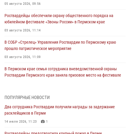
05 августа 2026, 09:56
Росгвардейцы обеспечили охрану общественного порядка на
юбилейном фестивале «Звоны России» в Пермском крае
03 августа 2026, 11:14
В СОБР «Стрелец» Управления Росгвардии по Пермскому краю
прошло патриотическое мероприятие
03 августа 2026, 11:09
В Пермском крае семья сотрудника вневедомственной охраны
Росгвардии Пермского края заняла призовое место на фестивале
«Бородачи в Бородулино»
03 августа 2026, 11:06
1
ПОПУЛЯРНЫЕ НОВОСТИ
В Пермском крае росгвардейцы провели «Урок мужества» для
Два сотрудника Росгвардии получили награды за задержание
юных спортсменов
расклейщиков в Перми
03 августа 2026, 10:59
1
14 июля 2026, 11:23
1
Росгвардеец спас тонущую женщину в Пермском крае
Росгвардейцы предотвратила крупный пожар в Перми