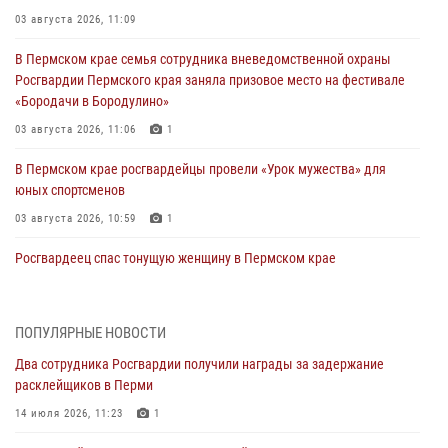
03 августа 2026, 11:09
В Пермском крае семья сотрудника вневедомственной охраны
Росгвардии Пермского края заняла призовое место на фестивале
«Бородачи в Бородулино»
03 августа 2026, 11:06
1
В Пермском крае росгвардейцы провели «Урок мужества» для
юных спортсменов
03 августа 2026, 10:59
1
Росгвардеец спас тонущую женщину в Пермском крае
30 июля 2026, 05:19
Сотрудники Росгвардии приняли участие в торжественном
ПОПУЛЯРНЫЕ НОВОСТИ
богослужении в Перми
Два сотрудника Росгвардии получили награды за задержание
28 июля 2026, 10:44
1
расклейщиков в Перми
Росгвардейцы оказали силовую поддержку при задержании
14 июля 2026, 11:23
1
участников преступной группы в Пермском крае