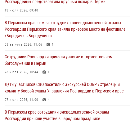
Росгвардейцы предотвратила крупный пожар в Перми
28 июля 2026, 06:15
13 июля 2026, 09:40
Сотрудник СОБР «Стрелец» провели встречу в рамках
В Пермском крае семья сотрудника вневедомственной охраны
ведомственной акции «Каникулы с Росгвардией»
Росгвардии Пермского края заняла призовое место на фестивале
24 июля 2026, 08:45
2
«Бородачи в Бородулино»
Юные защитники порядка: росгвардейцы провели день в клубе
03 августа 2026, 11:06
1
«Апельсин» города Верещагино
Сотрудники Росгвардии приняли участие в торжественном
24 июля 2026, 08:43
богослужении в Перми
28 июля 2026, 10:44
1
Дети участников СВО посетили с экскурсией СОБР «Стрелец» и
комнату боевой славы Управления Росгвардии в Пермском крае
07 июля 2026, 11:00
4
В Пермском крае сотрудники вневедомственной охраны
Росгвардии приняли участие в народном празднике
«Сабантуй-2026»
07 июля 2026, 10:02
3