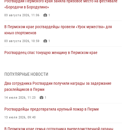
Росгвардии Пермского края заняла призовое место на фестивале
«Бородачи в Бородулино»
03 августа 2026, 11:06
1
В Пермском крае росгвардейцы провели «Урок мужества» для
юных спортсменов
03 августа 2026, 10:59
1
Росгвардеец спас тонущую женщину в Пермском крае
30 июля 2026, 05:19
Сотрудники Росгвардии приняли участие в торжественном
ПОПУЛЯРНЫЕ НОВОСТИ
богослужении в Перми
Два сотрудника Росгвардии получили награды за задержание
28 июля 2026, 10:44
1
расклейщиков в Перми
Росгвардейцы оказали силовую поддержку при задержании
14 июля 2026, 11:23
1
участников преступной группы в Пермском крае
Росгвардейцы предотвратила крупный пожар в Перми
28 июля 2026, 06:15
13 июля 2026, 09:40
Сотрудник СОБР «Стрелец» провели встречу в рамках
В Пермском крае семья сотрудника вневедомственной охраны