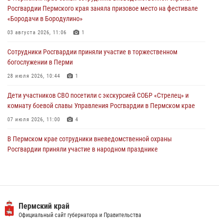
ведомственной акции «Каникулы с Росгвардией»
Росгвардии Пермского края заняла призовое место на фестивале
24 июля 2026, 08:45
2
«Бородачи в Бородулино»
Юные защитники порядка: росгвардейцы провели день в клубе
03 августа 2026, 11:06
1
«Апельсин» города Верещагино
Сотрудники Росгвардии приняли участие в торжественном
24 июля 2026, 08:43
богослужении в Перми
28 июля 2026, 10:44
1
Дети участников СВО посетили с экскурсией СОБР «Стрелец» и
комнату боевой славы Управления Росгвардии в Пермском крае
07 июля 2026, 11:00
4
В Пермском крае сотрудники вневедомственной охраны
Росгвардии приняли участие в народном празднике
«Сабантуй-2026»
07 июля 2026, 10:02
3
В СОБР «Стрелец» Управления Росгвардии по Пермскому краю
прошло патриотическое мероприятие
Пермский край
Официальный сайт губернатора и Правительства
03 августа 2026, 11:09