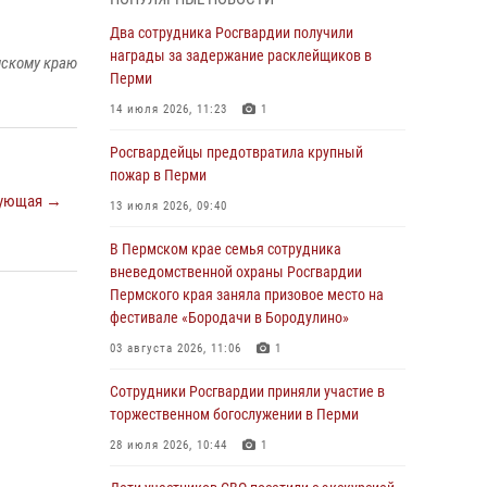
Росгвардеец спас тонущую женщину в
Два сотрудника Росгвардии получили
Пермском крае
награды за задержание расклейщиков в
мскому краю
Перми
30 июля 2026, 05:19
14 июля 2026, 11:23
1
Сотрудники Росгвардии приняли участие в
торжественном богослужении в Перми
Росгвардейцы предотвратила крупный
пожар в Перми
28 июля 2026, 10:44
1
ующая →
13 июля 2026, 09:40
Росгвардейцы оказали силовую поддержку
при задержании участников преступной
В Пермском крае семья сотрудника
группы в Пермском крае
вневедомственной охраны Росгвардии
Пермского края заняла призовое место на
28 июля 2026, 06:15
фестивале «Бородачи в Бородулино»
Сотрудник СОБР «Стрелец» провели встречу
03 августа 2026, 11:06
1
в рамках ведомственной акции «Каникулы с
Росгвардией»
Сотрудники Росгвардии приняли участие в
торжественном богослужении в Перми
24 июля 2026, 08:45
2
28 июля 2026, 10:44
1
Юные защитники порядка: росгвардейцы
провели день в клубе «Апельсин» города