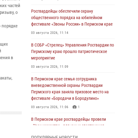
ких частей
Росгвардейцы обеспечили охрану
ризыву, о
общественного порядка на юбилейном
фестивале «Звоны России» в Пермском крае
о порядке
03 августа 2026, 11:14
ащих
В СОБР «Стрелец» Управления Росгвардии по
й
Пермскому краю прошло патриотическое
чения в
мероприятие
03 августа 2026, 11:09
акаты,
В Пермском крае семья сотрудника
вневедомственной охраны Росгвардии
Пермского края заняла призовое место на
фестивале «Бородачи в Бородулино»
03 августа 2026, 11:06
1
В Пермском крае росгвардейцы провели
«Урок мужества» для юных спортсменов
03 августа 2026, 10:59
1
ПОПУЛЯРНЫЕ НОВОСТИ