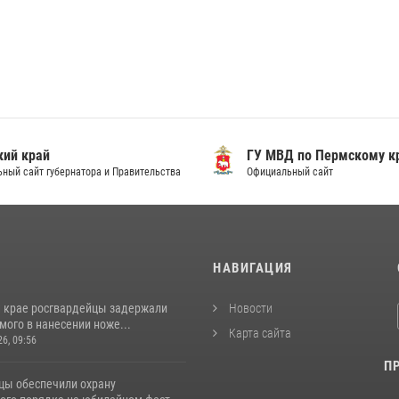
ий край
ГУ МВД по Пермскому к
ный сайт губернатора и Правительства
Официальный сайт
И
НАВИГАЦИЯ
 крае росгвардейцы задержали
Новости
ого в нанесении ноже...
Карта сайта
26, 09:56
П
цы обеспечили охрану