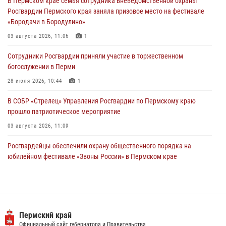
В Пермском крае семья сотрудника вневедомственной охраны
богослужении в Перми
Росгвардии Пермского края заняла призовое место на фестивале
28 июля 2026, 10:44
1
«Бородачи в Бородулино»
Росгвардейцы оказали силовую поддержку при задержании
03 августа 2026, 11:06
1
участников преступной группы в Пермском крае
Сотрудники Росгвардии приняли участие в торжественном
28 июля 2026, 06:15
богослужении в Перми
28 июля 2026, 10:44
1
В СОБР «Стрелец» Управления Росгвардии по Пермскому краю
прошло патриотическое мероприятие
03 августа 2026, 11:09
Росгвардейцы обеспечили охрану общественного порядка на
юбилейном фестивале «Звоны России» в Пермском крае
03 августа 2026, 11:14
Заместитель директора Росгвардии Герой России генерал-
полковник Алексей Кузьменков поздравил специалистов
ветеринарно-санитарной службы с годовщиной образования
Пермский край
Официальный сайт губернатора и Правительства