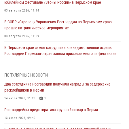
юбилейном фестивале «Звоны России» в Пермском крае
03 августа 2026, 11:14
В СОБР «Стрелец» Управления Росгвардии по Пермскому краю
прошло патриотическое мероприятие
03 августа 2026, 11:09
В Пермском крае семья сотрудника вневедомственной охраны
Росгвардии Пермского края заняла призовое место на фестивале
«Бородачи в Бородулино»
03 августа 2026, 11:06
1
ПОПУЛЯРНЫЕ НОВОСТИ
В Пермском крае росгвардейцы провели «Урок мужества» для
Два сотрудника Росгвардии получили награды за задержание
юных спортсменов
расклейщиков в Перми
03 августа 2026, 10:59
1
14 июля 2026, 11:23
1
Росгвардеец спас тонущую женщину в Пермском крае
Росгвардейцы предотвратила крупный пожар в Перми
30 июля 2026, 05:19
13 июля 2026, 09:40
Сотрудники Росгвардии приняли участие в торжественном