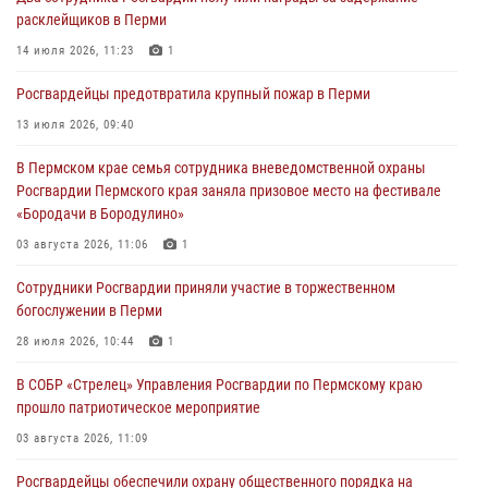
юных спортсменов
расклейщиков в Перми
03 августа 2026, 10:59
1
14 июля 2026, 11:23
1
Росгвардеец спас тонущую женщину в Пермском крае
Росгвардейцы предотвратила крупный пожар в Перми
30 июля 2026, 05:19
13 июля 2026, 09:40
Сотрудники Росгвардии приняли участие в торжественном
В Пермском крае семья сотрудника вневедомственной охраны
богослужении в Перми
Росгвардии Пермского края заняла призовое место на фестивале
28 июля 2026, 10:44
1
«Бородачи в Бородулино»
Росгвардейцы оказали силовую поддержку при задержании
03 августа 2026, 11:06
1
участников преступной группы в Пермском крае
Сотрудники Росгвардии приняли участие в торжественном
28 июля 2026, 06:15
богослужении в Перми
28 июля 2026, 10:44
1
В СОБР «Стрелец» Управления Росгвардии по Пермскому краю
прошло патриотическое мероприятие
03 августа 2026, 11:09
Росгвардейцы обеспечили охрану общественного порядка на