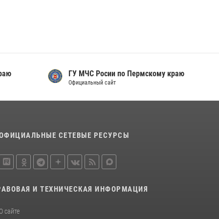
Заместитель директора Росгвардии Герой
России генерал-полковник Алексей
Кузьменков поздравил специалистов
ветеринарно-санитарной службы с
годовщиной образования
13 июля 2026, 10:43
раю
ГУ МЧС Росии по Пермскому краю
В Пермском крае росгвардейцы приняли
Официальный сайт
участие в ярмарке вакансий
07 июля 2026, 09:52
ОФИЦИАЛЬНЫЕ СЕТЕВЫЕ РЕСУРСЫ
РАВОВАЯ И ТЕХНИЧЕСКАЯ ИНФОРМАЦИЯ
О сайте