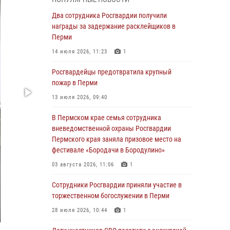
Росгвардеец спас тонущую женщину в
Два сотрудника Росгвардии получили
Пермском крае
награды за задержание расклейщиков в
Перми
30 июля 2026, 05:19
14 июля 2026, 11:23
1
Сотрудники Росгвардии приняли участие в
торжественном богослужении в Перми
Росгвардейцы предотвратила крупный
пожар в Перми
28 июля 2026, 10:44
1
13 июля 2026, 09:40
Росгвардейцы оказали силовую поддержку
при задержании участников преступной
В Пермском крае семья сотрудника
группы в Пермском крае
вневедомственной охраны Росгвардии
Пермского края заняла призовое место на
28 июля 2026, 06:15
фестивале «Бородачи в Бородулино»
Сотрудник СОБР «Стрелец» провели встречу
03 августа 2026, 11:06
1
в рамках ведомственной акции «Каникулы с
Росгвардией»
Сотрудники Росгвардии приняли участие в
торжественном богослужении в Перми
24 июля 2026, 08:45
2
28 июля 2026, 10:44
1
Юные защитники порядка: росгвардейцы
провели день в клубе «Апельсин» города