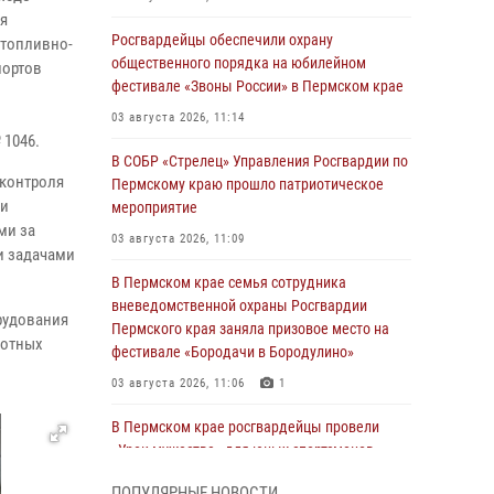
я
Росгвардейцы обеспечили охрану
 топливно-
общественного порядка на юбилейном
портов
фестивале «Звоны России» в Пермском крае
03 августа 2026, 11:14
 1046.
В СОБР «Стрелец» Управления Росгвардии по
 контроля
Пермскому краю прошло патриотическое
 и
мероприятие
ми за
03 августа 2026, 11:09
и задачами
В Пермском крае семья сотрудника
вневедомственной охраны Росгвардии
рудования
Пермского края заняла призовое место на
лотных
фестивале «Бородачи в Бородулино»
03 августа 2026, 11:06
1
В Пермском крае росгвардейцы провели
«Урок мужества» для юных спортсменов
03 августа 2026, 10:59
1
ПОПУЛЯРНЫЕ НОВОСТИ