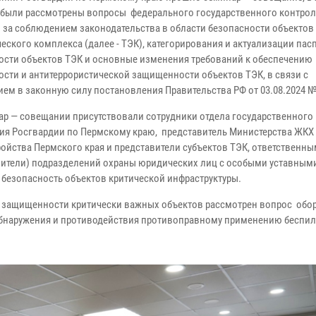
 были рассмотрены вопросы федерального государственного контрол
) за соблюдением законодательства в области безопасности объектов
еского комплекса (далее - ТЭК), категорирования и актуализации пас
ости объектов ТЭК и основные изменения требований к обеспечению
ости и антитеррористической защищенности объектов ТЭК, в связи с
ием в законную силу постановления Правительства РФ от 03.08.2024 №
ар — совещании присутствовали сотрудники отдела государственного
ия Росгвардии по Пермскому краю, представитель Министерства ЖКХ
ройства Пермского края и представители субъектов ТЭК, ответственны
авители) подразделений охраны юридических лиц с особыми уставным
безопасность объектов критической инфраструктуры.
ой защищенности критически важных объектов рассмотрен вопрос обо
обнаружения и противодействия противоправному применению беспи