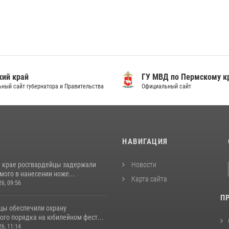
ий край
ГУ МВД по Пермскому к
ный сайт губернатора и Правительства
Официальный сайт
И
НАВИГАЦИЯ
 крае росгвардейцы задержали
Новости
ого в нанесении ноже...
Карта сайта
26, 09:56
П
цы обеспечили охрану
ого порядка на юбилейном фест...
26, 11:14