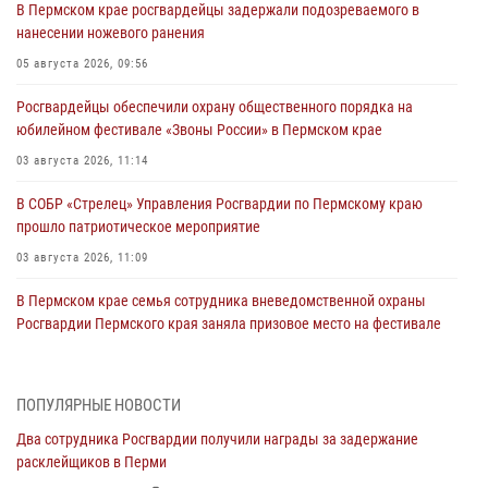
В Пермском крае росгвардейцы задержали подозреваемого в
нанесении ножевого ранения
05 августа 2026, 09:56
Росгвардейцы обеспечили охрану общественного порядка на
юбилейном фестивале «Звоны России» в Пермском крае
03 августа 2026, 11:14
В СОБР «Стрелец» Управления Росгвардии по Пермскому краю
прошло патриотическое мероприятие
03 августа 2026, 11:09
В Пермском крае семья сотрудника вневедомственной охраны
Росгвардии Пермского края заняла призовое место на фестивале
«Бородачи в Бородулино»
03 августа 2026, 11:06
1
ПОПУЛЯРНЫЕ НОВОСТИ
В Пермском крае росгвардейцы провели «Урок мужества» для
Два сотрудника Росгвардии получили награды за задержание
юных спортсменов
расклейщиков в Перми
03 августа 2026, 10:59
1