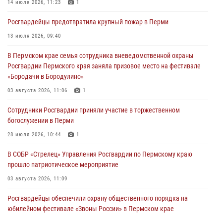
14 июля 2026, 11:23
1
Росгвардеец спас тонущую женщину в Пермском крае
Росгвардейцы предотвратила крупный пожар в Перми
30 июля 2026, 05:19
13 июля 2026, 09:40
Сотрудники Росгвардии приняли участие в торжественном
В Пермском крае семья сотрудника вневедомственной охраны
богослужении в Перми
Росгвардии Пермского края заняла призовое место на фестивале
28 июля 2026, 10:44
1
«Бородачи в Бородулино»
Росгвардейцы оказали силовую поддержку при задержании
03 августа 2026, 11:06
1
участников преступной группы в Пермском крае
Сотрудники Росгвардии приняли участие в торжественном
28 июля 2026, 06:15
богослужении в Перми
28 июля 2026, 10:44
1
В СОБР «Стрелец» Управления Росгвардии по Пермскому краю
прошло патриотическое мероприятие
03 августа 2026, 11:09
Росгвардейцы обеспечили охрану общественного порядка на
юбилейном фестивале «Звоны России» в Пермском крае