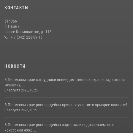
30 июля 2026, 05:19
КОНТАКТЫ
Росгвардейцы провели познавательный урок для юных пермяков
614066
17 июля 2026, 10:34
2
г. Пермь,
шоссе Космонавтов, д. 113
+ 7 (342) 228-09-15
НОВОСТИ
В Пермском крае сотрудники вневедомственной охраны задержали
женщину, ...
07 августа 2026, 10:23
В Пермском крае росгвардейцы приняли участие в ярмарке вакансий
07 августа 2026, 10:21
В Пермском крае росгвардейцы задержали подозреваемого в
нанесении ноже...