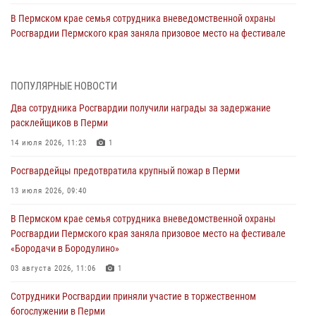
В Пермском крае семья сотрудника вневедомственной охраны
Росгвардии Пермского края заняла призовое место на фестивале
«Бородачи в Бородулино»
03 августа 2026, 11:06
1
ПОПУЛЯРНЫЕ НОВОСТИ
В Пермском крае росгвардейцы провели «Урок мужества» для
Два сотрудника Росгвардии получили награды за задержание
юных спортсменов
расклейщиков в Перми
03 августа 2026, 10:59
1
14 июля 2026, 11:23
1
Росгвардеец спас тонущую женщину в Пермском крае
Росгвардейцы предотвратила крупный пожар в Перми
30 июля 2026, 05:19
13 июля 2026, 09:40
Сотрудники Росгвардии приняли участие в торжественном
В Пермском крае семья сотрудника вневедомственной охраны
богослужении в Перми
Росгвардии Пермского края заняла призовое место на фестивале
28 июля 2026, 10:44
1
«Бородачи в Бородулино»
Росгвардейцы оказали силовую поддержку при задержании
03 августа 2026, 11:06
1
участников преступной группы в Пермском крае
Сотрудники Росгвардии приняли участие в торжественном
28 июля 2026, 06:15
богослужении в Перми