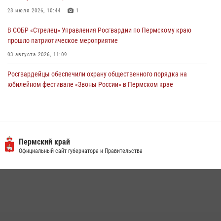
28 июля 2026, 10:44
1
В СОБР «Стрелец» Управления Росгвардии по Пермскому краю
прошло патриотическое мероприятие
03 августа 2026, 11:09
Росгвардейцы обеспечили охрану общественного порядка на
юбилейном фестивале «Звоны России» в Пермском крае
03 августа 2026, 11:14
Заместитель директора Росгвардии Герой России генерал-
полковник Алексей Кузьменков поздравил специалистов
ветеринарно-санитарной службы с годовщиной образования
Пермский край
Официальный сайт губернатора и Правительства
13 июля 2026, 10:43
В Росгвардии прошла военно-научная конференция по обобщению
боевого опыта
09 июля 2026, 06:36
Росгвардеец спас тонущую женщину в Пермском крае