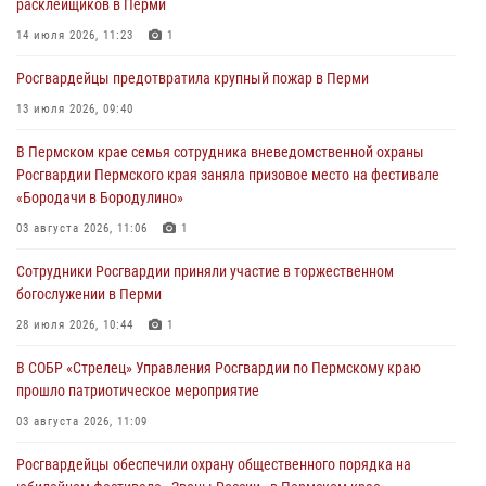
расклейщиков в Перми
03 августа 2026, 10:59
1
14 июля 2026, 11:23
1
Росгвардеец спас тонущую женщину в Пермском крае
Росгвардейцы предотвратила крупный пожар в Перми
30 июля 2026, 05:19
13 июля 2026, 09:40
Сотрудники Росгвардии приняли участие в торжественном
В Пермском крае семья сотрудника вневедомственной охраны
богослужении в Перми
Росгвардии Пермского края заняла призовое место на фестивале
28 июля 2026, 10:44
1
«Бородачи в Бородулино»
Росгвардейцы оказали силовую поддержку при задержании
03 августа 2026, 11:06
1
участников преступной группы в Пермском крае
Сотрудники Росгвардии приняли участие в торжественном
28 июля 2026, 06:15
богослужении в Перми
28 июля 2026, 10:44
1
В СОБР «Стрелец» Управления Росгвардии по Пермскому краю
прошло патриотическое мероприятие
03 августа 2026, 11:09
Росгвардейцы обеспечили охрану общественного порядка на