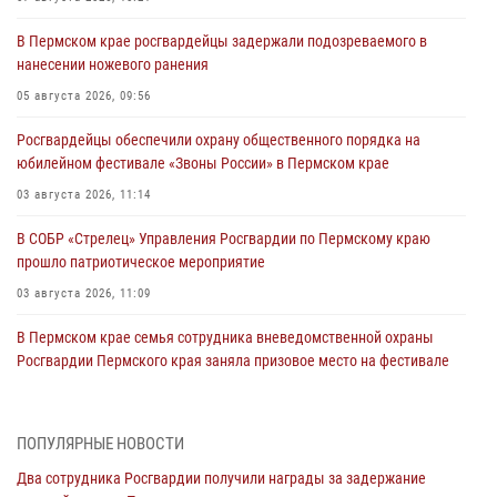
В Пермском крае росгвардейцы задержали подозреваемого в
нанесении ножевого ранения
05 августа 2026, 09:56
Росгвардейцы обеспечили охрану общественного порядка на
юбилейном фестивале «Звоны России» в Пермском крае
03 августа 2026, 11:14
В СОБР «Стрелец» Управления Росгвардии по Пермскому краю
прошло патриотическое мероприятие
03 августа 2026, 11:09
В Пермском крае семья сотрудника вневедомственной охраны
Росгвардии Пермского края заняла призовое место на фестивале
«Бородачи в Бородулино»
03 августа 2026, 11:06
1
ПОПУЛЯРНЫЕ НОВОСТИ
В Пермском крае росгвардейцы провели «Урок мужества» для
Два сотрудника Росгвардии получили награды за задержание
юных спортсменов