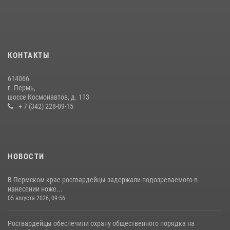
юбилейном фестивале «Звоны России» в Пермском крае
03 августа 2026, 11:14
Заместитель директора Росгвардии Герой России генерал-
полковник Алексей Кузьменков поздравил специалистов
КОНТАКТЫ
ветеринарно-санитарной службы с годовщиной образования
13 июля 2026, 10:43
614066
г. Пермь,
В Пермском крае росгвардейцы приняли участие в ярмарке
шоссе Космонавтов, д. 113
вакансий
+ 7 (342) 228-09-15
07 июля 2026, 09:52
НОВОСТИ
В Пермском крае росгвардейцы задержали подозреваемого в
нанесении ноже...
05 августа 2026, 09:56
Росгвардейцы обеспечили охрану общественного порядка на