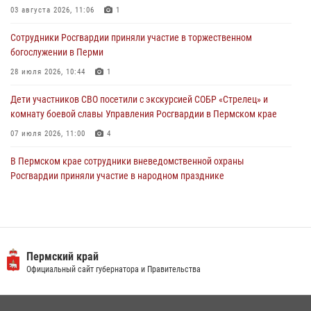
Юные защитники порядка: росгвардейцы провели день в клубе
03 августа 2026, 11:06
1
«Апельсин» города Верещагино
Сотрудники Росгвардии приняли участие в торжественном
24 июля 2026, 08:43
богослужении в Перми
28 июля 2026, 10:44
1
Дети участников СВО посетили с экскурсией СОБР «Стрелец» и
комнату боевой славы Управления Росгвардии в Пермском крае
07 июля 2026, 11:00
4
В Пермском крае сотрудники вневедомственной охраны
Росгвардии приняли участие в народном празднике
«Сабантуй-2026»
07 июля 2026, 10:02
3
В СОБР «Стрелец» Управления Росгвардии по Пермскому краю
прошло патриотическое мероприятие
Пермский край
Официальный сайт губернатора и Правительства
03 августа 2026, 11:09
Росгвардейцы обеспечили охрану общественного порядка на