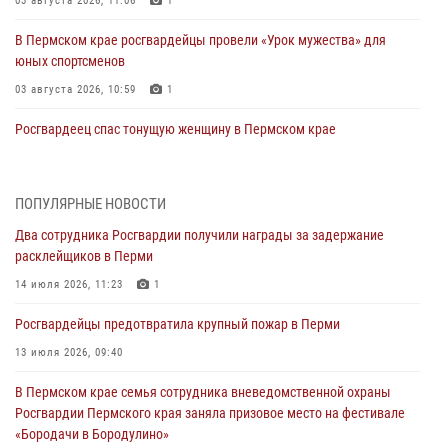
03 августа 2026, 11:06
1
В Пермском крае росгвардейцы провели «Урок мужества» для
юных спортсменов
03 августа 2026, 10:59
1
Росгвардеец спас тонущую женщину в Пермском крае
30 июля 2026, 05:19
Сотрудники Росгвардии приняли участие в торжественном
ПОПУЛЯРНЫЕ НОВОСТИ
богослужении в Перми
Два сотрудника Росгвардии получили награды за задержание
28 июля 2026, 10:44
1
расклейщиков в Перми
Росгвардейцы оказали силовую поддержку при задержании
14 июля 2026, 11:23
1
участников преступной группы в Пермском крае
Росгвардейцы предотвратила крупный пожар в Перми
28 июля 2026, 06:15
13 июля 2026, 09:40
Сотрудник СОБР «Стрелец» провели встречу в рамках
В Пермском крае семья сотрудника вневедомственной охраны
ведомственной акции «Каникулы с Росгвардией»
Росгвардии Пермского края заняла призовое место на фестивале
24 июля 2026, 08:45
2
«Бородачи в Бородулино»