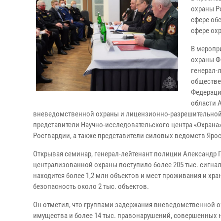
охраны Р
сфере об
сфере ох
В меропр
охраны Ф
генерал-
обществе
Федераци
области 
вневедомственной охраны и лицензионно-разрешительной
представители Научно-исследовательского центра «Охрана»
Росгвардии, а также представители силовых ведомств Яро
Открывая семинар, генерал-лейтенант полиции Александр Гр
централизованной охраны поступило более 205 тыс. сигна
находится более 1,2 млн объектов и мест проживания и х
безопасность около 2 тыс. объектов.
Он отметил, что группами задержания вневедомственной 
имущества и более 14 тыс. правонарушений, совершенных 