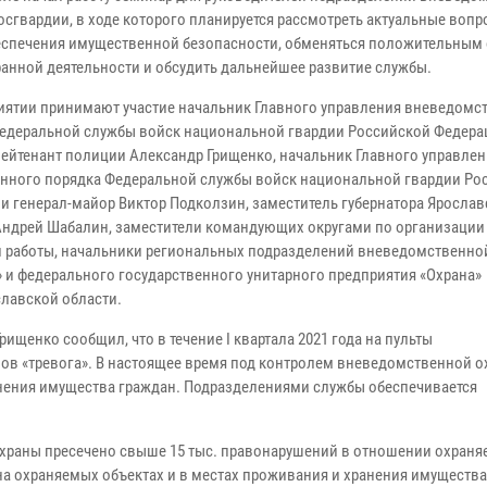
осгвардии, в ходе которого планируется рассмотреть актуальные вопр
еспечения имущественной безопасности, обменяться положительным
ранной деятельности и обсудить дальнейшее развитие службы.
иятии принимают участие начальник Главного управления вневедомс
едеральной службы войск национальной гвардии Российской Федера
лейтенант полиции Александр Грищенко, начальник Главного управле
нного порядка Федеральной службы войск национальной гвардии Ро
и генерал-майор Виктор Подколзин, заместитель губернатора Яросла
Андрей Шабалин, заместители командующих округами по организации
 работы, начальники региональных подразделений вневедомственно
 и федерального государственного унитарного предприятия «Охрана»
славской области.
ищенко сообщил, что в течение I квартала 2021 года на пульты
лов «тревога». В настоящее время под контролем вневедомственной 
ранения имущества граждан. Подразделениями службы обеспечивается
охраны пресечено свыше 15 тыс. правонарушений в отношении охраня
на охраняемых объектах и в местах проживания и хранения имущества