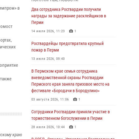
химпром» в
В Пермском крае семья сотрудника
Два сотрудника Росгвардии получили
вневедомственной охраны Росгвардии
награды за задержание расклейщиков в
Пермского края заняла призовое место на
Перми
гомост
фестивале «Бородачи в Бородулино»
14 июля 2026, 11:23
1
03 августа 2026, 11:06
1
ортах,
Росгвардейцы предотвратила крупный
нических
В Пермском крае росгвардейцы провели
пожар в Перми
«Урок мужества» для юных спортсменов
13 июля 2026, 09:40
роприятие
03 августа 2026, 10:59
1
В Пермском крае семья сотрудника
Росгвардеец спас тонущую женщину в
вневедомственной охраны Росгвардии
 также
Пермском крае
Пермского края заняла призовое место на
фестивале «Бородачи в Бородулино»
30 июля 2026, 05:19
03 августа 2026, 11:06
1
Сотрудники Росгвардии приняли участие в
торжественном богослужении в Перми
Сотрудники Росгвардии приняли участие в
торжественном богослужении в Перми
28 июля 2026, 10:44
1
28 июля 2026, 10:44
1
Росгвардейцы оказали силовую поддержку
мскому краю
при задержании участников преступной