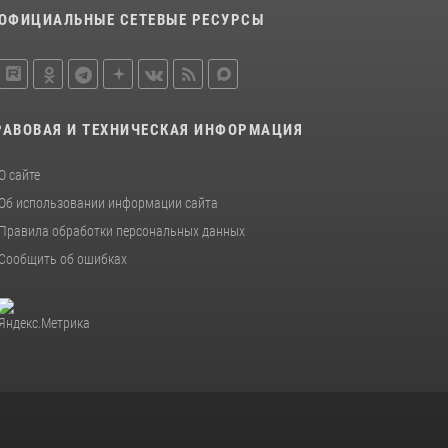
Росгвардеец спас тонущую женщину в
ОФИЦИАЛЬНЫЕ СЕТЕВЫЕ РЕСУРСЫ
Пермском крае
30 июля 2026, 05:19
Росгвардейцы провели познавательный урок
для юных пермяков
РАВОВАЯ И ТЕХНИЧЕСКАЯ ИНФОРМАЦИЯ
17 июля 2026, 10:34
2
О сайте
Об использовании информации сайта
Правила обработки персональных данных
Сообщить об ошибках