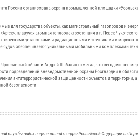
идента России организована охрана промышленной площадки «Усолье
мые для государства объекты, как магистральный газопровод и энер
Артек», плавучая атомная теплоэлектростанция в г. Певек Чукотского
ергетическими установками и радиационными источниками в морских п
оде судов обеспечивается уникальными мобильными комплексами тех
а Ярославской области Андрей Шабалин отметил, что сегодняшнее ме
ости подразделений вневедомственной охраны Росгвардии в области
ечения антитеррористической защищенности объектов и территории, а
нной безопасности.
ной службы войск национальной гвардии Российской Федерации по Пер