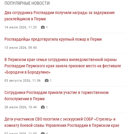
Сотрудники Росгвардии приняли участие в торжественном
ПОПУЛЯРНЫЕ НОВОСТИ
богослужении в Перми
Два сотрудника Росгвардии получили награды за задержание
28 июля 2026, 10:44
1
расклейщиков в Перми
Росгвардейцы оказали силовую поддержку при задержании
14 июля 2026, 11:23
1
участников преступной группы в Пермском крае
Росгвардейцы предотвратила крупный пожар в Перми
28 июля 2026, 06:15
13 июля 2026, 09:40
Сотрудник СОБР «Стрелец» провели встречу в рамках
В Пермском крае семья сотрудника вневедомственной охраны
ведомственной акции «Каникулы с Росгвардией»
Росгвардии Пермского края заняла призовое место на фестивале
24 июля 2026, 08:45
2
«Бородачи в Бородулино»
Юные защитники порядка: росгвардейцы провели день в клубе
03 августа 2026, 11:06
1
«Апельсин» города Верещагино
Сотрудники Росгвардии приняли участие в торжественном
24 июля 2026, 08:43
богослужении в Перми
28 июля 2026, 10:44
1
Дети участников СВО посетили с экскурсией СОБР «Стрелец» и
комнату боевой славы Управления Росгвардии в Пермском крае
07 июля 2026, 11:00
4