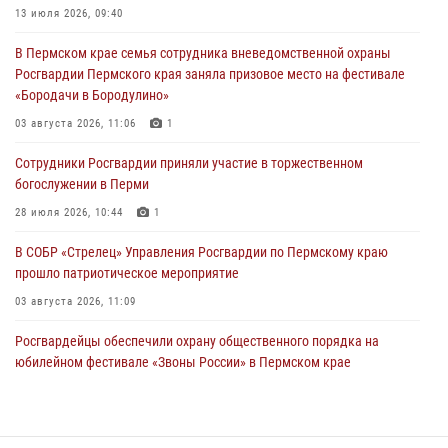
13 июля 2026, 09:40
Сотрудники Росгвардии приняли участие в торжественном
В Пермском крае семья сотрудника вневедомственной охраны
богослужении в Перми
Росгвардии Пермского края заняла призовое место на фестивале
28 июля 2026, 10:44
1
«Бородачи в Бородулино»
Росгвардейцы оказали силовую поддержку при задержании
03 августа 2026, 11:06
1
участников преступной группы в Пермском крае
Сотрудники Росгвардии приняли участие в торжественном
28 июля 2026, 06:15
богослужении в Перми
28 июля 2026, 10:44
1
В СОБР «Стрелец» Управления Росгвардии по Пермскому краю
прошло патриотическое мероприятие
03 августа 2026, 11:09
Росгвардейцы обеспечили охрану общественного порядка на
юбилейном фестивале «Звоны России» в Пермском крае
03 августа 2026, 11:14
Заместитель директора Росгвардии Герой России генерал-