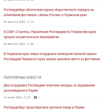
Росгвардейцы обеспечили охрану общественного порядка на
юбилейном фестивале «Звоны России» в Пермском крае
03 августа 2026, 11:14
В СОБР «Стрелец» Управления Росгвардии по Пермскому краю
прошло патриотическое мероприятие
03 августа 2026, 11:09
В Пермском крае семья сотрудника вневедомственной охраны
Росгвардии Пермского края заняла призовое место на фестивале
«Бородачи в Бородулино»
03 августа 2026, 11:06
1
ПОПУЛЯРНЫЕ НОВОСТИ
В Пермском крае росгвардейцы провели «Урок мужества» для
Два сотрудника Росгвардии получили награды за задержание
юных спортсменов
расклейщиков в Перми
03 августа 2026, 10:59
1
14 июля 2026, 11:23
1
Росгвардеец спас тонущую женщину в Пермском крае
Росгвардейцы предотвратила крупный пожар в Перми
30 июля 2026, 05:19