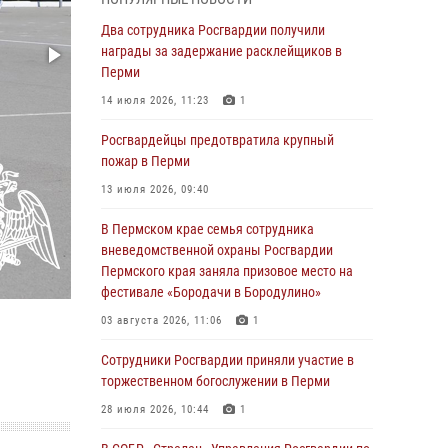
В Пермском крае семья сотрудника
Два сотрудника Росгвардии получили
вневедомственной охраны Росгвардии
награды за задержание расклейщиков в
Пермского края заняла призовое место на
Перми
фестивале «Бородачи в Бородулино»
14 июля 2026, 11:23
1
03 августа 2026, 11:06
1
Росгвардейцы предотвратила крупный
В Пермском крае росгвардейцы провели
пожар в Перми
«Урок мужества» для юных спортсменов
13 июля 2026, 09:40
03 августа 2026, 10:59
1
В Пермском крае семья сотрудника
Росгвардеец спас тонущую женщину в
вневедомственной охраны Росгвардии
Пермском крае
Пермского края заняла призовое место на
фестивале «Бородачи в Бородулино»
30 июля 2026, 05:19
03 августа 2026, 11:06
1
Сотрудники Росгвардии приняли участие в
торжественном богослужении в Перми
Сотрудники Росгвардии приняли участие в
торжественном богослужении в Перми
28 июля 2026, 10:44
1
28 июля 2026, 10:44
1
Росгвардейцы оказали силовую поддержку
при задержании участников преступной