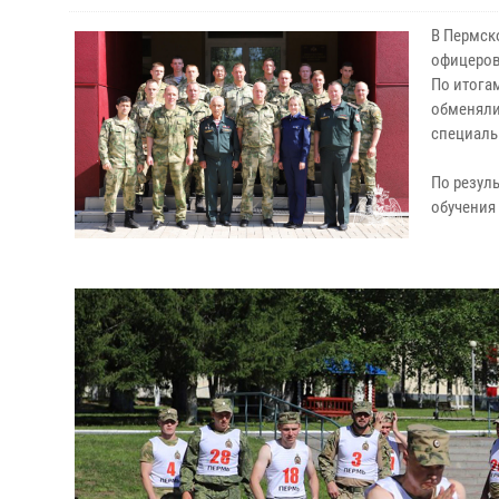
В Пермск
офицеров
По итога
обменяли
специаль
По резул
обучения