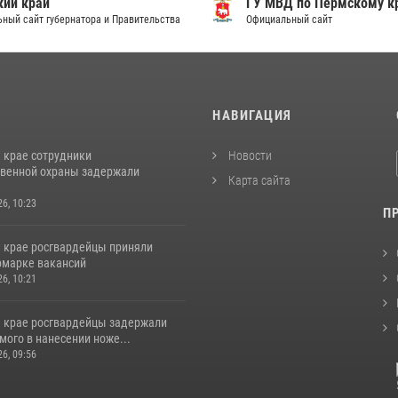
ий край
ГУ МВД по Пермскому к
ный сайт губернатора и Правительства
Официальный сайт
И
НАВИГАЦИЯ
 крае сотрудники
Новости
венной охраны задержали
Карта сайта
26, 10:23
П
 крае росгвардейцы приняли
ярмарке вакансий
26, 10:21
 крае росгвардейцы задержали
ого в нанесении ноже...
26, 09:56