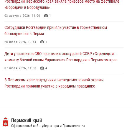
Росгвардии Пермского края заняла призовое место на фестивале
24 июля 2026, 08:45
2
«Бородачи в Бородулино»
Юные защитники порядка: росгвардейцы провели день в клубе
03 августа 2026, 11:06
1
«Апельсин» города Верещагино
Сотрудники Росгвардии приняли участие в торжественном
24 июля 2026, 08:43
богослужении в Перми
28 июля 2026, 10:44
1
Дети участников СВО посетили с экскурсией СОБР «Стрелец» и
комнату боевой славы Управления Росгвардии в Пермском крае
07 июля 2026, 11:00
4
В Пермском крае сотрудники вневедомственной охраны
Росгвардии приняли участие в народном празднике
«Сабантуй-2026»
07 июля 2026, 10:02
3
В СОБР «Стрелец» Управления Росгвардии по Пермскому краю
прошло патриотическое мероприятие
Пермский край
Официальный сайт губернатора и Правительства
03 августа 2026, 11:09