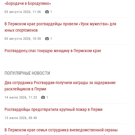
«Бородачи в Бородулино»
03 августа 2026, 11:06
1
В Пермском крае росгвардейцы провели «Урок мужества» для
юных спортсменов
03 августа 2026, 10:59
1
Росгвардеец спас тонущую женщину в Пермском крае
30 июля 2026, 05:19
Сотрудники Росгвардии приняли участие в торжественном
ПОПУЛЯРНЫЕ НОВОСТИ
богослужении в Перми
Два сотрудника Росгвардии получили награды за задержание
28 июля 2026, 10:44
1
расклейщиков в Перми
Росгвардейцы оказали силовую поддержку при задержании
14 июля 2026, 11:23
1
участников преступной группы в Пермском крае
Росгвардейцы предотвратила крупный пожар в Перми
28 июля 2026, 06:15
13 июля 2026, 09:40
Сотрудник СОБР «Стрелец» провели встречу в рамках
В Пермском крае семья сотрудника вневедомственной охраны
ведомственной акции «Каникулы с Росгвардией»