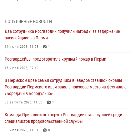
30 июля 2026, 05:19
Сотрудники Росгвардии приняли участие в торжественном
ПОПУЛЯРНЫЕ НОВОСТИ
богослужении в Перми
Два сотрудника Росгвардии получили награды за задержание
28 июля 2026, 10:44
1
расклейщиков в Перми
Росгвардейцы оказали силовую поддержку при задержании
14 июля 2026, 11:23
1
участников преступной группы в Пермском крае
Росгвардейцы предотвратила крупный пожар в Перми
28 июля 2026, 06:15
13 июля 2026, 09:40
Сотрудник СОБР «Стрелец» провели встречу в рамках
В Пермском крае семья сотрудника вневедомственной охраны
ведомственной акции «Каникулы с Росгвардией»
Росгвардии Пермского края заняла призовое место на фестивале
24 июля 2026, 08:45
2
«Бородачи в Бородулино»
Юные защитники порядка: росгвардейцы провели день в клубе
03 августа 2026, 11:06
1
«Апельсин» города Верещагино
Команда Приволжского округа Росгвардии стала лучшей среди
24 июля 2026, 08:43
специалистов продовольственной службы
06 июля 2026, 11:01
8