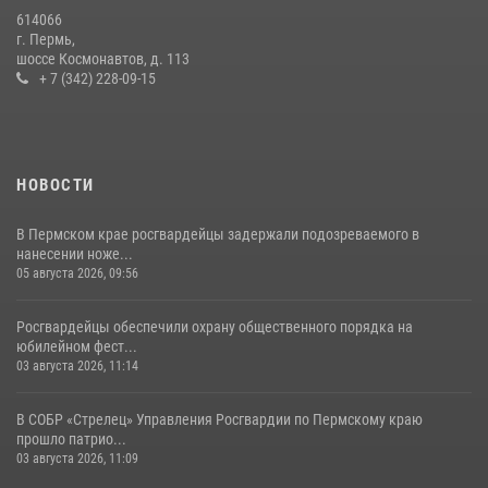
13 июля 2026, 10:43
614066
г. Пермь,
В Пермском крае росгвардейцы приняли участие в ярмарке
шоссе Космонавтов, д. 113
вакансий
+ 7 (342) 228-09-15
07 июля 2026, 09:52
НОВОСТИ
В Пермском крае росгвардейцы задержали подозреваемого в
нанесении ноже...
05 августа 2026, 09:56
Росгвардейцы обеспечили охрану общественного порядка на
юбилейном фест...
03 августа 2026, 11:14
В СОБР «Стрелец» Управления Росгвардии по Пермскому краю
прошло патрио...
03 августа 2026, 11:09