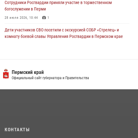
Сотрудники Росгвардии приняли участие в торжественном
богослужении в Перми
28 июля 2026, 10:44
1
Дети участников СВО посетили с экскурсией СОБР «Стрелец» и
комнату боевой славы Управления Росгвардии в Пермском крае
07 июля 2026, 11:00
4
В Пермском крае сотрудники вневедомственной охраны
Росгвардии приняли участие в народном празднике
«Сабантуй-2026»
Пермский край
Официальный сайт губернатора и Правительства
07 июля 2026, 10:02
3
В СОБР «Стрелец» Управления Росгвардии по Пермскому краю
прошло патриотическое мероприятие
03 августа 2026, 11:09
Заместитель директора Росгвардии Герой России генерал-
полковник Алексей Кузьменков поздравил специалистов
КОНТАКТЫ
ветеринарно-санитарной службы с годовщиной образования