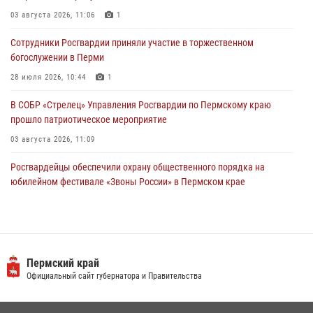
Росгвардейцы оказали силовую поддержку при задержании
03 августа 2026, 11:06
1
участников преступной группы в Пермском крае
Сотрудники Росгвардии приняли участие в торжественном
28 июля 2026, 06:15
богослужении в Перми
28 июля 2026, 10:44
1
В СОБР «Стрелец» Управления Росгвардии по Пермскому краю
прошло патриотическое мероприятие
03 августа 2026, 11:09
Росгвардейцы обеспечили охрану общественного порядка на
юбилейном фестивале «Звоны России» в Пермском крае
03 августа 2026, 11:14
Заместитель директора Росгвардии Герой России генерал-
полковник Алексей Кузьменков поздравил специалистов
ветеринарно-санитарной службы с годовщиной образования
Пермский край
Официальный сайт губернатора и Правительства
13 июля 2026, 10:43
Росгвардеец спас тонущую женщину в Пермском крае