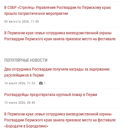
В СОБР «Стрелец» Управления Росгвардии по Пермскому краю
прошло патриотическое мероприятие
03 августа 2026, 11:09
В Пермском крае семья сотрудника вневедомственной охраны
Росгвардии Пермского края заняла призовое место на фестивале
«Бородачи в Бородулино»
03 августа 2026, 11:06
1
ПОПУЛЯРНЫЕ НОВОСТИ
В Пермском крае росгвардейцы провели «Урок мужества» для
Два сотрудника Росгвардии получили награды за задержание
юных спортсменов
расклейщиков в Перми
03 августа 2026, 10:59
1
14 июля 2026, 11:23
1
Росгвардеец спас тонущую женщину в Пермском крае
Росгвардейцы предотвратила крупный пожар в Перми
30 июля 2026, 05:19
13 июля 2026, 09:40
Сотрудники Росгвардии приняли участие в торжественном
В Пермском крае семья сотрудника вневедомственной охраны
богослужении в Перми
Росгвардии Пермского края заняла призовое место на фестивале
28 июля 2026, 10:44
1
«Бородачи в Бородулино»