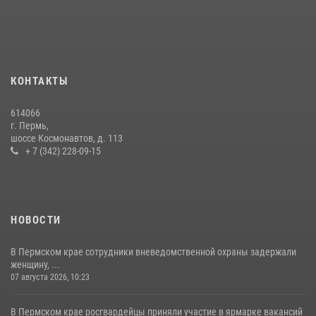
30 июля 2026, 05:19
Росгвардейцы провели познавательный урок для юных пермяков
17 июля 2026, 10:34
2
КОНТАКТЫ
Сотрудник СОБР «Стрелец» провели встречу в рамках
ведомственной акции «Каникулы с Росгвардией»
614066
24 июля 2026, 08:45
2
г. Пермь,
шоссе Космонавтов, д. 113
+ 7 (342) 228-09-15
НОВОСТИ
В Пермском крае сотрудники вневедомственной охраны задержали
женщину, ...
07 августа 2026, 10:23
В Пермском крае росгвардейцы приняли участие в ярмарке вакансий