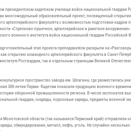
ом президентском кадетском училище войск национальной гвардии Р
ан многомодульный образовательный проект, посвященный открыти
го артиллерийского факультета с возможностью подготовки кадров п
ности «Стрелково-пушечное, артиллерийское и ракетное вооружение» 
гского военного института войск национальной гвардии Российской 
одготовительный этап проекта преподаватели раскрыли на «Разговор
 как открытию командного артиллерийского факультета в Санкт-Петер
институте Росгвардии, так и отдельным страницам Великой Отечестве
циокультурное пространство завода им. Шпагина, где разместилась ун
ания 300-летия Перми. Кадетам показали продукцию военного времени
б истории оборонной промышленности региона. В числе экспонатов вы
ональной гвардии, снаряды, пороховые заряды, предметы военной эк
ия Молотовской области (так назывался Пермский край) отправляли н
наряды, обмундирование, металл, нефть, уголь. Не случайно несколько