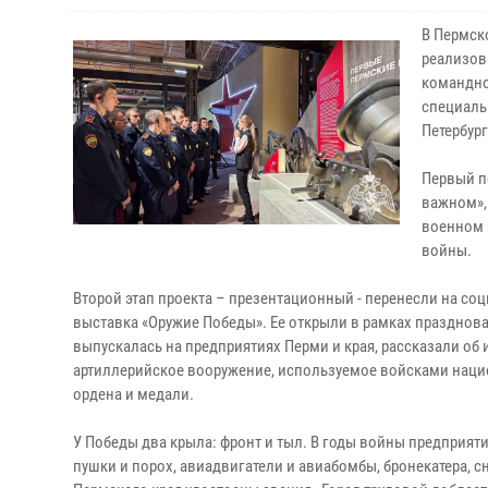
В Пермск
реализов
командно
специаль
Петербур
Первый п
важном»,
военном 
войны.
Второй этап проекта – презентационный - перенесли на со
выставка «Оружие Победы». Ее открыли в рамках празднов
выпускалась на предприятиях Перми и края, рассказали о
артиллерийское вооружение, используемое войсками наци
ордена и медали.
У Победы два крыла: фронт и тыл. В годы войны предприят
пушки и порох, авиадвигатели и авиабомбы, бронекатера, с