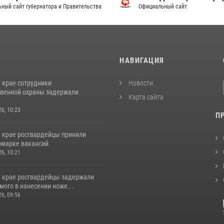
ный сайт губернатора и Правительства
Официальный сайт
И
НАВИГАЦИЯ
 крае сотрудники
Новости
венной охраны задержали
Карта сайта
26, 10:23
П
 крае росгвардейцы приняли
ярмарке вакансий
26, 10:21
 крае росгвардейцы задержали
ого в нанесении ноже...
26, 09:56