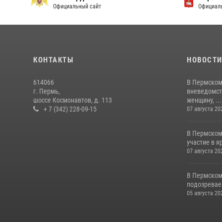
Официальный сайт
Официаль
КОНТАКТЫ
НОВОСТ
614066
В Пермском
г. Пермь,
вневедомст
шоссе Космонавтов, д. 113
женщину, ...
+ 7 (342) 228-09-15
07 августа 20
В Пермском
участие в 
07 августа 20
В Пермском
подозреваем
05 августа 20