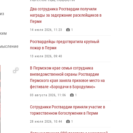
В Пермском крае семья сотрудника
Два сотрудника Росгвардии получили
из
вневедомственной охраны Росгвардии
награды за задержание расклейщиков в
Пермского края заняла призовое место на
Перми
фестивале «Бородачи в Бородулино»
14 июля 2026, 11:23
1
ским
03 августа 2026, 11:06
1
Росгвардейцы предотвратила крупный
смысление
В Пермском крае росгвардейцы провели
пожар в Перми
«Урок мужества» для юных спортсменов
13 июля 2026, 09:40
03 августа 2026, 10:59
1
В Пермском крае семья сотрудника
Росгвардеец спас тонущую женщину в
вневедомственной охраны Росгвардии
Пермском крае
Пермского края заняла призовое место на
фестивале «Бородачи в Бородулино»
30 июля 2026, 05:19
03 августа 2026, 11:06
1
Сотрудники Росгвардии приняли участие в
торжественном богослужении в Перми
Сотрудники Росгвардии приняли участие в
торжественном богослужении в Перми
28 июля 2026, 10:44
1
28 июля 2026, 10:44
1
Росгвардейцы оказали силовую поддержку
при задержании участников преступной