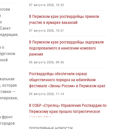
07 августа 2026, 10:23
оссии
ю
В Пермском крае росгвардейцы приняли
о
участие в ярмарке вакансий
Санкт-
07 августа 2026, 10:21
Федерации.
В Пермском крае росгвардейцы задержали
ы о
подозреваемого в нанесении ножевого
бургском
ранения
нной
05 августа 2026, 09:56
Росгвардейцы обеспечили охрану
икальная
общественного порядка на юбилейном
, которая
фестивале «Звоны России» в Пермском крае
ставки —
03 августа 2026, 11:14
ипировки,
В СОБР «Стрелец» Управления Росгвардии по
Пермскому краю прошло патриотическое
а фронт
мероприятие
 городов
03 августа 2026, 11:09
ПОПУЛЯРНЫЕ НОВОСТИ