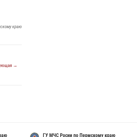
Росгвардейцы провели познавательный урок
для юных пермяков
мскому краю
17 июля 2026, 10:34
2
В Росгвардии прошла военно-научная
конференция по обобщению боевого опыта
09 июля 2026, 06:36
ующая →
раю
ГУ МЧС Росии по Пермскому краю