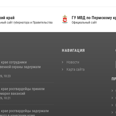
ий край
ГУ МВД по Пермскому к
ный сайт губернатора и Правительства
Официальный сайт
И
НАВИГАЦИЯ
 крае сотрудники
Новости
венной охраны задержали
Карта сайта
26, 10:23
П
 крае росгвардейцы приняли
ярмарке вакансий
26, 10:21
 крае росгвардейцы задержали
ого в нанесении ноже...