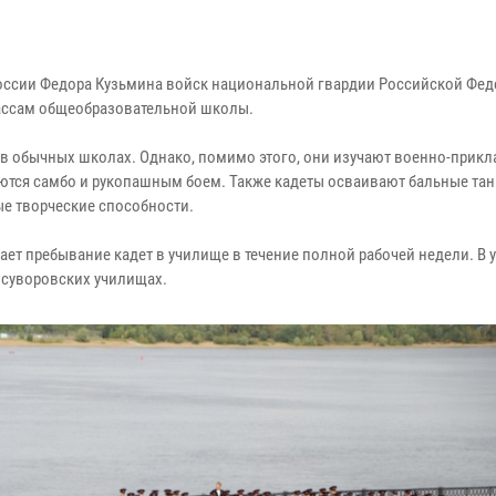
России Федора Кузьмина войск национальной гвардии Российской Фе
лассам общеобразовательной школы.
и в обычных школах. Однако, помимо этого, они изучают военно-прик
аются самбо и рукопашным боем. Также кадеты осваивают бальные тан
ые творческие способности.
ет пребывание кадет в училище в течение полной рабочей недели. В
 суворовских училищах.