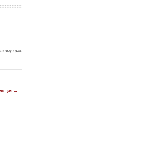
Росгвардеец спас тонущую женщину в
Пермском крае
30 июля 2026, 05:19
Росгвардейцы провели познавательный урок
для юных пермяков
17 июля 2026, 10:34
2
мскому краю
ующая →