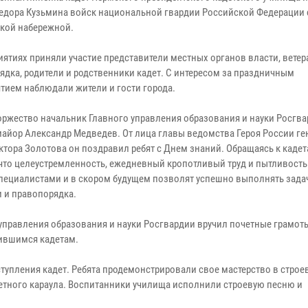
едора Кузьмина войск национальной гвардии Российской Федерации 
ской набережной.
иятиях приняли участие представители местных органов власти, вете
ядка, родители и родственники кадет. С интересом за праздничным
тием наблюдали жители и гости города.
оржество начальник Главного управления образования и науки Росгв
майор Александр Медведев. От лица главы ведомства Героя России ге
ктора Золотова он поздравил ребят с Днем знаний. Обращаясь к кадет
что целеустремленность, ежедневный кропотливый труд и пытливость
пециалистами и в скором будущем позволят успешно выполнять зада
и и правопорядка.
управления образования и науки Росгвардии вручил почетные грамот
чившимся кадетам.
упления кадет. Ребята продемонстрировали свое мастерство в строе
четного караула. Воспитанники училища исполнили строевую песню и