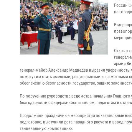
России Ф
на город
В меропр
правопор
мероприя
Открыл т
генерал-
армии Ви
генерал-майор Александр Медведев выразил уверенность, 
помогут им стать смелыми, решительными и грамотными с
обеспечению безопасности государства, защите законност
По поручению руководства ведомства начальник Главного 
благодарности офицерам-воспитателям, педагогам и отли
Продолжили праздничные мероприятия показательные выст
подготовке, выступили рота парадного расчета и взвод по
танцевальную композицию.