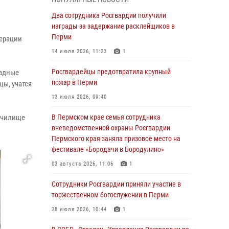
В Пермском крае семья сотрудника
Два сотрудника Росгвардии получили
вневедомственной охраны Росгвардии
награды за задержание расклейщиков в
Пермского края заняла призовое место на
Перми
дерации
фестивале «Бородачи в Бородулино»
14 июля 2026, 11:23
1
03 августа 2026, 11:06
1
Росгвардейцы предотвратила крупный
ладные
В Пермском крае росгвардейцы провели
пожар в Перми
цы, учатся
«Урок мужества» для юных спортсменов
13 июля 2026, 09:40
03 августа 2026, 10:59
1
 училище
В Пермском крае семья сотрудника
Росгвардеец спас тонущую женщину в
вневедомственной охраны Росгвардии
Пермском крае
Пермского края заняла призовое место на
фестивале «Бородачи в Бородулино»
30 июля 2026, 05:19
03 августа 2026, 11:06
1
Сотрудники Росгвардии приняли участие в
торжественном богослужении в Перми
Сотрудники Росгвардии приняли участие в
торжественном богослужении в Перми
28 июля 2026, 10:44
1
28 июля 2026, 10:44
1
Росгвардейцы оказали силовую поддержку
при задержании участников преступной