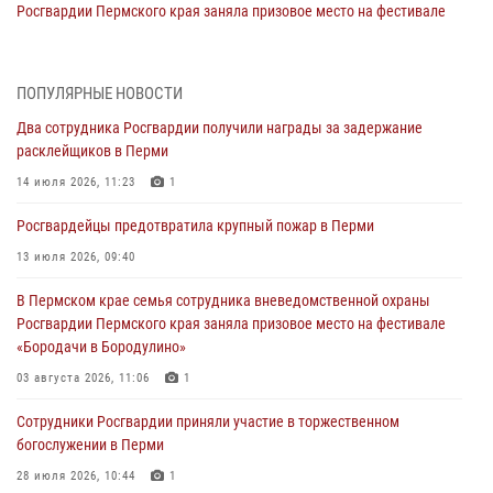
Росгвардии Пермского края заняла призовое место на фестивале
«Бородачи в Бородулино»
03 августа 2026, 11:06
1
ПОПУЛЯРНЫЕ НОВОСТИ
В Пермском крае росгвардейцы провели «Урок мужества» для
Два сотрудника Росгвардии получили награды за задержание
юных спортсменов
расклейщиков в Перми
03 августа 2026, 10:59
1
14 июля 2026, 11:23
1
Росгвардеец спас тонущую женщину в Пермском крае
Росгвардейцы предотвратила крупный пожар в Перми
30 июля 2026, 05:19
13 июля 2026, 09:40
Сотрудники Росгвардии приняли участие в торжественном
В Пермском крае семья сотрудника вневедомственной охраны
богослужении в Перми
Росгвардии Пермского края заняла призовое место на фестивале
28 июля 2026, 10:44
1
«Бородачи в Бородулино»
Росгвардейцы оказали силовую поддержку при задержании
03 августа 2026, 11:06
1
участников преступной группы в Пермском крае
Сотрудники Росгвардии приняли участие в торжественном
28 июля 2026, 06:15
богослужении в Перми
28 июля 2026, 10:44
1