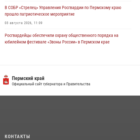
В СОБР «Стрелец» Управления Росгвардии по Пермскому краю
прошло патриотическое мероприятие
03 августа 2026, 11:09
Росгвардейцы обеспечили охрану общественного порядка на
юбилейном фестивале «Звоны России» в Пермском крае
03 августа 2026, 11:14
Заместитель директора Росгвардии Герой России генерал-
полковник Алексей Кузьменков поздравил специалистов
ветеринарно-санитарной службы с годовщиной образования
Пермский край
Официальный сайт губернатора и Правительства
13 июля 2026, 10:43
В Росгвардии прошла военно-научная конференция по обобщению
боевого опыта
09 июля 2026, 06:36
Росгвардеец спас тонущую женщину в Пермском крае
30 июля 2026, 05:19
КОНТАКТЫ