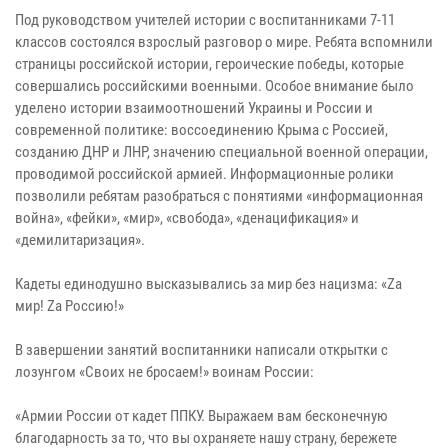
Под руководством учителей истории с воспитанниками 7-11
классов состоялся взрослый разговор о мире. Ребята вспомнили
страницы российской истории, героические победы, которые
совершались российскими военными. Особое внимание было
уделено истории взаимоотношений Украины и России и
современной политике: воссоединению Крыма с Россией,
созданию ДНР и ЛНР, значению специальной военной операции,
проводимой российской армией. Информационные ролики
позволили ребятам разобраться с понятиями «информационная
война», «фейки», «мир», «свобода», «денацификация» и
«демилитаризация».
Кадеты единодушно высказывались за мир без нацизма: «Za
мир! Zа Россию!»
В завершении занятий воспитанники написали открытки с
лозунгом «Своих не бросаем!» воинам России:
«Армии России от кадет ППКУ. Выражаем вам бесконечную
благодарность за то, что вы охраняете нашу страну, бережете