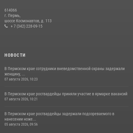
Росгвардейцы провели познавательный урок для юных пермяков
614066
17 июля 2026, 10:34
2
г. Пермь,
шоссе Космонавтов, д. 113
+ 7 (342) 228-09-15
НОВОСТИ
В Пермском крае сотрудники вневедомственной охраны задержали
женщину, ...
07 августа 2026, 10:23
В Пермском крае росгвардейцы приняли участие в ярмарке вакансий
07 августа 2026, 10:21
В Пермском крае росгвардейцы задержали подозреваемого в
нанесении ноже...
05 августа 2026, 09:56