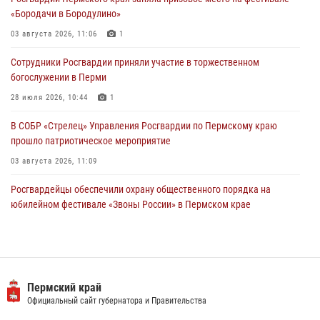
28 июля 2026, 10:44
1
«Бородачи в Бородулино»
Росгвардейцы оказали силовую поддержку при задержании
03 августа 2026, 11:06
1
участников преступной группы в Пермском крае
Сотрудники Росгвардии приняли участие в торжественном
28 июля 2026, 06:15
богослужении в Перми
28 июля 2026, 10:44
1
В СОБР «Стрелец» Управления Росгвардии по Пермскому краю
прошло патриотическое мероприятие
03 августа 2026, 11:09
Росгвардейцы обеспечили охрану общественного порядка на
юбилейном фестивале «Звоны России» в Пермском крае
03 августа 2026, 11:14
Заместитель директора Росгвардии Герой России генерал-
полковник Алексей Кузьменков поздравил специалистов
ветеринарно-санитарной службы с годовщиной образования
Пермский край
Официальный сайт губернатора и Правительства
13 июля 2026, 10:43