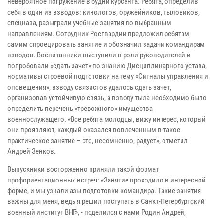
невероятное погружение в будни курсанта. Ребята, определив
себя в один из взводов: кинологов, оружейников, тыловиков,
спецназа, разыграли учебные занятия по выбранным
направлениям. Сотрудник Росгвардии предложил ребятам
самим спроецировать занятие и обозначил задачи командирам
взводов. Воспитанники выступили в роли руководителей и
попробовали «сдать зачет» по знанию Дисциплинарного устава,
нормативы строевой подготовки на тему «Сигналы управления и
оповещения», взводу связистов удалось сдать зачет,
организовав устойчивую связь, а взводу тыла необходимо было
определить перечень «тревожного» имущества
военнослужащего. «Все ребята молодцы, вижу интерес, который
они проявляют, каждый оказался вовлеченным в такое
практическое занятие – это, несомненно, радует», отметил
Андрей Зенков.
Выпускники восторженно приняли такой формат
профориентационных встреч: «Занятие проходило в интересной
форме, и мы узнали азы подготовки командира. Такие занятия
важны для меня, ведь я решил поступать в Санкт-Петербургский
военный институт ВНГ», - поделился с нами Родин Андрей,