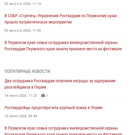
03 августа 2026, 11:14
В СОБР «Стрелец» Управления Росгвардии по Пермскому краю
прошло патриотическое мероприятие
03 августа 2026, 11:09
В Пермском крае семья сотрудника вневедомственной охраны
Росгвардии Пермского края заняла призовое место на фестивале
«Бородачи в Бородулино»
03 августа 2026, 11:06
1
ПОПУЛЯРНЫЕ НОВОСТИ
В Пермском крае росгвардейцы провели «Урок мужества» для
Два сотрудника Росгвардии получили награды за задержание
юных спортсменов
расклейщиков в Перми
03 августа 2026, 10:59
1
14 июля 2026, 11:23
1
Росгвардеец спас тонущую женщину в Пермском крае
Росгвардейцы предотвратила крупный пожар в Перми
30 июля 2026, 05:19
13 июля 2026, 09:40
Сотрудники Росгвардии приняли участие в торжественном
В Пермском крае семья сотрудника вневедомственной охраны
богослужении в Перми
Росгвардии Пермского края заняла призовое место на фестивале