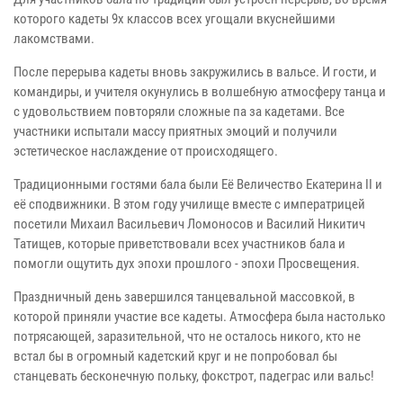
которого кадеты 9х классов всех угощали вкуснейшими
лакомствами.
После перерыва кадеты вновь закружились в вальсе. И гости, и
командиры, и учителя окунулись в волшебную атмосферу танца и
с удовольствием повторяли сложные па за кадетами. Все
участники испытали массу приятных эмоций и получили
эстетическое наслаждение от происходящего.
Традиционными гостями бала были Её Величество Екатерина II и
её сподвижники. В этом году училище вместе с императрицей
посетили Михаил Васильевич Ломоносов и Василий Никитич
Татищев, которые приветствовали всех участников бала и
помогли ощутить дух эпохи прошлого - эпохи Просвещения.
Праздничный день завершился танцевальной массовкой, в
которой приняли участие все кадеты. Атмосфера была настолько
потрясающей, заразительной, что не осталось никого, кто не
встал бы в огромный кадетский круг и не попробовал бы
станцевать бесконечную польку, фокстрот, падеграс или вальс!