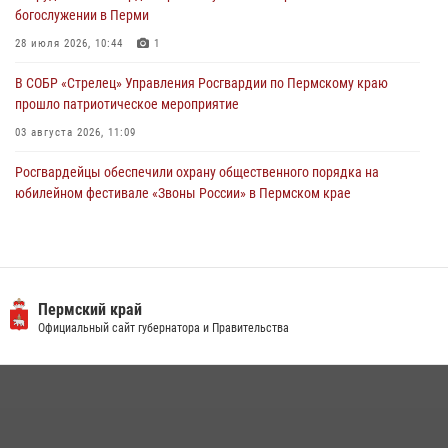
28 июля 2026, 06:15
богослужении в Перми
28 июля 2026, 10:44
1
В СОБР «Стрелец» Управления Росгвардии по Пермскому краю
прошло патриотическое мероприятие
03 августа 2026, 11:09
Росгвардейцы обеспечили охрану общественного порядка на
юбилейном фестивале «Звоны России» в Пермском крае
03 августа 2026, 11:14
Заместитель директора Росгвардии Герой России генерал-
полковник Алексей Кузьменков поздравил специалистов
ветеринарно-санитарной службы с годовщиной образования
Пермский край
Официальный сайт губернатора и Правительства
13 июля 2026, 10:43
Росгвардейцы провели познавательный урок для юных пермяков
17 июля 2026, 10:34
2
В Росгвардии прошла военно-научная конференция по обобщению