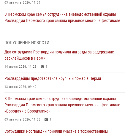
03 августа 2026, 11:09
В Пермском крае семья сотрудника вневедомственной охраны
Росгвардии Пермского края заняла призовое место на фестивале
«Бородачи в Бородулино»
03 августа 2026, 11:06
1
ПОПУЛЯРНЫЕ НОВОСТИ
В Пермском крае росгвардейцы провели «Урок мужества» для
Два сотрудника Росгвардии получили награды за задержание
юных спортсменов
расклейщиков в Перми
03 августа 2026, 10:59
1
14 июля 2026, 11:23
1
Росгвардеец спас тонущую женщину в Пермском крае
Росгвардейцы предотвратила крупный пожар в Перми
30 июля 2026, 05:19
13 июля 2026, 09:40
Сотрудники Росгвардии приняли участие в торжественном
В Пермском крае семья сотрудника вневедомственной охраны
богослужении в Перми
Росгвардии Пермского края заняла призовое место на фестивале
28 июля 2026, 10:44
1
«Бородачи в Бородулино»
Росгвардейцы оказали силовую поддержку при задержании
03 августа 2026, 11:06
1
участников преступной группы в Пермском крае
Сотрудники Росгвардии приняли участие в торжественном