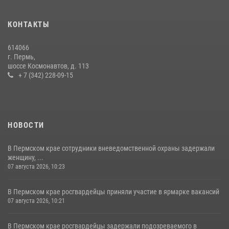
боевого опыта
09 июля 2026, 06:36
КОНТАКТЫ
Росгвардеец спас тонущую женщину в Пермском крае
614066
30 июля 2026, 05:19
г. Пермь,
шоссе Космонавтов, д. 113
+ 7 (342) 228-09-15
НОВОСТИ
В Пермском крае сотрудники вневедомственной охраны задержали
женщину, ...
07 августа 2026, 10:23
В Пермском крае росгвардейцы приняли участие в ярмарке вакансий
07 августа 2026, 10:21
В Пермском крае росгвардейцы задержали подозреваемого в