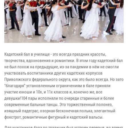
Кадетский бал в училище - это всегда праздник красоты,
творчества, вдохновения и романтики. В этом году кадетский бал
не был похож на предыдущие, из-за пандемии в нём не смогли
участвовать воспитанники других кадетских корпусов
Приволжского федерального округа, как это было всегда. Но зато
"благодаря" установленным ограничениям в бале приняли
участие юноши и 10х, и 11х классов и, конечно же, все
девушки!104 пары исполняли по очереди старинные и более
современные бальные танцы. Это торжественный полонез,
изящный падеграс, озорная бесконечная полька, элегантный
фокстрот, романтичные фигурный и кадетский вальсы.
Для участников бала по традиции был устроен перерыв, во время