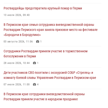
участников преступной группы в Пермском крае
Росгвардейцы предотвратила крупный пожар в Перми
28 июля 2026, 06:15
13 июля 2026, 09:40
Сотрудник СОБР «Стрелец» провели встречу в рамках
В Пермском крае семья сотрудника вневедомственной охраны
ведомственной акции «Каникулы с Росгвардией»
Росгвардии Пермского края заняла призовое место на фестивале
24 июля 2026, 08:45
2
«Бородачи в Бородулино»
Юные защитники порядка: росгвардейцы провели день в клубе
03 августа 2026, 11:06
1
«Апельсин» города Верещагино
Сотрудники Росгвардии приняли участие в торжественном
24 июля 2026, 08:43
богослужении в Перми
28 июля 2026, 10:44
1
Дети участников СВО посетили с экскурсией СОБР «Стрелец» и
комнату боевой славы Управления Росгвардии в Пермском крае
07 июля 2026, 11:00
4
В Пермском крае сотрудники вневедомственной охраны
Росгвардии приняли участие в народном празднике
«Сабантуй-2026»