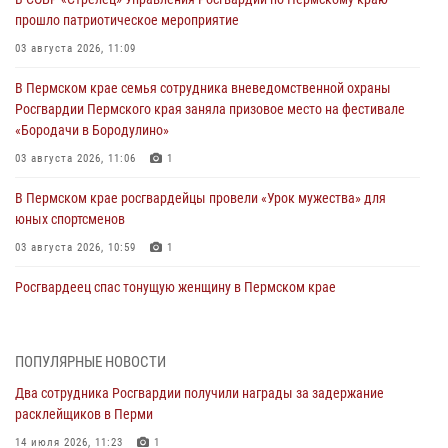
прошло патриотическое мероприятие
03 августа 2026, 11:09
В Пермском крае семья сотрудника вневедомственной охраны
Росгвардии Пермского края заняла призовое место на фестивале
«Бородачи в Бородулино»
03 августа 2026, 11:06
1
В Пермском крае росгвардейцы провели «Урок мужества» для
юных спортсменов
03 августа 2026, 10:59
1
Росгвардеец спас тонущую женщину в Пермском крае
30 июля 2026, 05:19
Сотрудники Росгвардии приняли участие в торжественном
ПОПУЛЯРНЫЕ НОВОСТИ
богослужении в Перми
Два сотрудника Росгвардии получили награды за задержание
28 июля 2026, 10:44
1
расклейщиков в Перми
Росгвардейцы оказали силовую поддержку при задержании
14 июля 2026, 11:23
1