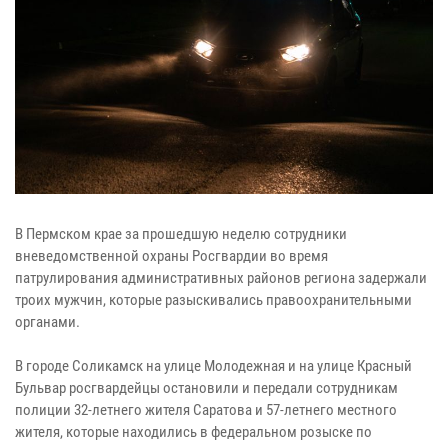
В Пермском крае за прошедшую неделю сотрудники
вневедомственной охраны Росгвардии во время
патрулирования административных районов региона задержали
троих мужчин, которые разыскивались правоохранительными
органами.
В городе Соликамск на улице Молодежная и на улице Красный
Бульвар росгвардейцы остановили и передали сотрудникам
полиции 32-летнего жителя Саратова и 57-летнего местного
жителя, которые находились в федеральном розыске по