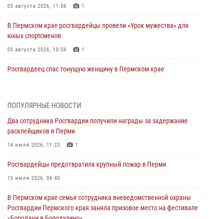
03 августа 2026, 11:06
1
В Пермском крае росгвардейцы провели «Урок мужества» для
юных спортсменов
03 августа 2026, 10:59
1
Росгвардеец спас тонущую женщину в Пермском крае
30 июля 2026, 05:19
Сотрудники Росгвардии приняли участие в торжественном
ПОПУЛЯРНЫЕ НОВОСТИ
богослужении в Перми
Два сотрудника Росгвардии получили награды за задержание
28 июля 2026, 10:44
1
расклейщиков в Перми
Росгвардейцы оказали силовую поддержку при задержании
14 июля 2026, 11:23
1
участников преступной группы в Пермском крае
Росгвардейцы предотвратила крупный пожар в Перми
28 июля 2026, 06:15
13 июля 2026, 09:40
Сотрудник СОБР «Стрелец» провели встречу в рамках
В Пермском крае семья сотрудника вневедомственной охраны
ведомственной акции «Каникулы с Росгвардией»
Росгвардии Пермского края заняла призовое место на фестивале
24 июля 2026, 08:45
2
«Бородачи в Бородулино»