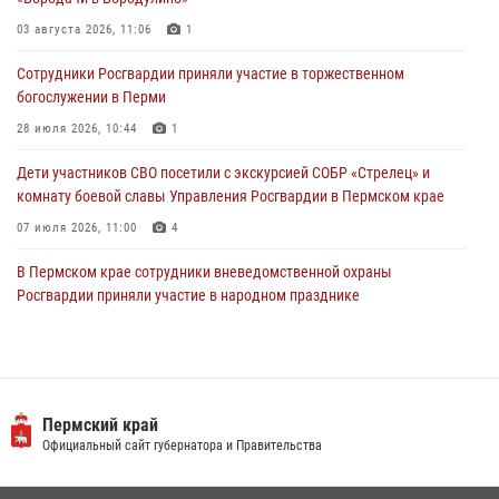
Юные защитники порядка: росгвардейцы провели день в клубе
03 августа 2026, 11:06
1
«Апельсин» города Верещагино
Сотрудники Росгвардии приняли участие в торжественном
24 июля 2026, 08:43
богослужении в Перми
28 июля 2026, 10:44
1
Дети участников СВО посетили с экскурсией СОБР «Стрелец» и
комнату боевой славы Управления Росгвардии в Пермском крае
07 июля 2026, 11:00
4
В Пермском крае сотрудники вневедомственной охраны
Росгвардии приняли участие в народном празднике
«Сабантуй-2026»
07 июля 2026, 10:02
3
В СОБР «Стрелец» Управления Росгвардии по Пермскому краю
прошло патриотическое мероприятие
Пермский край
Официальный сайт губернатора и Правительства
03 августа 2026, 11:09
Росгвардейцы обеспечили охрану общественного порядка на