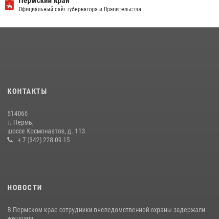
Пермский край
Официальный сайт губернатора и Правительства
13 июля 2026, 10:43
Росгвардейцы провели познавательный урок для юных пермяков
17 июля 2026, 10:34
2
В Росгвардии прошла военно-научная конференция по обобщению
боевого опыта
09 июля 2026, 06:36
КОНТАКТЫ
Росгвардеец спас тонущую женщину в Пермском крае
614066
30 июля 2026, 05:19
г. Пермь,
шоссе Космонавтов, д. 113
+ 7 (342) 228-09-15
НОВОСТИ
В Пермском крае сотрудники вневедомственной охраны задержали
женщину, ...