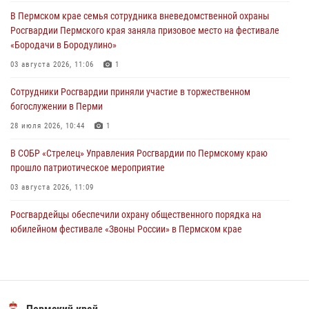
Сотрудники Росгвардии приняли участие в торжественном
В Пермском крае семья сотрудника вневедомственной охраны
богослужении в Перми
Росгвардии Пермского края заняла призовое место на фестивале
28 июля 2026, 10:44
1
«Бородачи в Бородулино»
Росгвардейцы оказали силовую поддержку при задержании
03 августа 2026, 11:06
1
участников преступной группы в Пермском крае
Сотрудники Росгвардии приняли участие в торжественном
28 июля 2026, 06:15
богослужении в Перми
28 июля 2026, 10:44
1
В СОБР «Стрелец» Управления Росгвардии по Пермскому краю
прошло патриотическое мероприятие
03 августа 2026, 11:09
Росгвардейцы обеспечили охрану общественного порядка на
юбилейном фестивале «Звоны России» в Пермском крае
03 августа 2026, 11:14
Заместитель директора Росгвардии Герой России генерал-
полковник Алексей Кузьменков поздравил специалистов
ветеринарно-санитарной службы с годовщиной образования