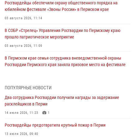
Росгвардейцы обеспечили охрану общественного порядка на
юбилейном фестивале «Звоны России» в Пермском крае
03 августа 2026, 11:14
В СОБР «Стрелец» Управления Росгвардии по Пермскому краю
прошло патриотическое мероприятие
03 августа 2026, 11:09
В Пермском крае семья сотрудника вневедомственной охраны
Росгвардии Пермского края заняла призовое место на фестивале
«Бородачи в Бородулино»
03 августа 2026, 11:06
1
ПОПУЛЯРНЫЕ НОВОСТИ
В Пермском крае росгвардейцы провели «Урок мужества» для
Два сотрудника Росгвардии получили награды за задержание
юных спортсменов
расклейщиков в Перми
03 августа 2026, 10:59
1
14 июля 2026, 11:23
1
Росгвардеец спас тонущую женщину в Пермском крае
Росгвардейцы предотвратила крупный пожар в Перми
30 июля 2026, 05:19
13 июля 2026, 09:40