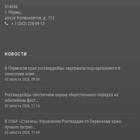
13 июля 2026, 10:43
614066
г. Пермь,
В Пермском крае росгвардейцы приняли участие в ярмарке
шоссе Космонавтов, д. 113
вакансий
+ 7 (342) 228-09-15
07 июля 2026, 09:52
НОВОСТИ
В Пермском крае росгвардейцы задержали подозреваемого в
нанесении ноже...
05 августа 2026, 09:56
Росгвардейцы обеспечили охрану общественного порядка на
юбилейном фест...
03 августа 2026, 11:14
В СОБР «Стрелец» Управления Росгвардии по Пермскому краю
прошло патрио...
03 августа 2026, 11:09