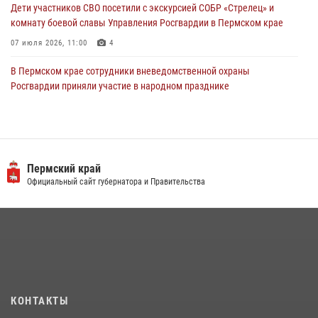
Дети участников СВО посетили с экскурсией СОБР «Стрелец» и
комнату боевой славы Управления Росгвардии в Пермском крае
07 июля 2026, 11:00
4
В Пермском крае сотрудники вневедомственной охраны
Росгвардии приняли участие в народном празднике
«Сабантуй-2026»
07 июля 2026, 10:02
3
В СОБР «Стрелец» Управления Росгвардии по Пермскому краю
прошло патриотическое мероприятие
Пермский край
Официальный сайт губернатора и Правительства
03 августа 2026, 11:09
Росгвардейцы обеспечили охрану общественного порядка на
юбилейном фестивале «Звоны России» в Пермском крае
03 августа 2026, 11:14
Заместитель директора Росгвардии Герой России генерал-
полковник Алексей Кузьменков поздравил специалистов
КОНТАКТЫ
ветеринарно-санитарной службы с годовщиной образования