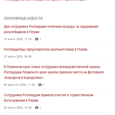
30 июля 2026, 05:19
Сотрудники Росгвардии приняли участие в торжественном
ПОПУЛЯРНЫЕ НОВОСТИ
богослужении в Перми
Два сотрудника Росгвардии получили награды за задержание
28 июля 2026, 10:44
1
расклейщиков в Перми
Росгвардейцы оказали силовую поддержку при задержании
14 июля 2026, 11:23
1
участников преступной группы в Пермском крае
Росгвардейцы предотвратила крупный пожар в Перми
28 июля 2026, 06:15
13 июля 2026, 09:40
Сотрудник СОБР «Стрелец» провели встречу в рамках
В Пермском крае семья сотрудника вневедомственной охраны
ведомственной акции «Каникулы с Росгвардией»
Росгвардии Пермского края заняла призовое место на фестивале
24 июля 2026, 08:45
2
«Бородачи в Бородулино»
Юные защитники порядка: росгвардейцы провели день в клубе
03 августа 2026, 11:06
1
«Апельсин» города Верещагино
Сотрудники Росгвардии приняли участие в торжественном
24 июля 2026, 08:43
богослужении в Перми
28 июля 2026, 10:44
1