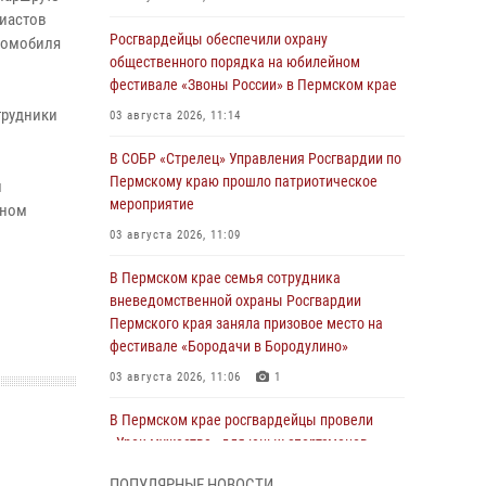
зиастов
Росгвардейцы обеспечили охрану
томобиля
общественного порядка на юбилейном
фестивале «Звоны России» в Пермском крае
трудники
03 августа 2026, 11:14
В СОБР «Стрелец» Управления Росгвардии по
Пермскому краю прошло патриотическое
и
мероприятие
ьном
03 августа 2026, 11:09
В Пермском крае семья сотрудника
вневедомственной охраны Росгвардии
Пермского края заняла призовое место на
фестивале «Бородачи в Бородулино»
03 августа 2026, 11:06
1
В Пермском крае росгвардейцы провели
«Урок мужества» для юных спортсменов
03 августа 2026, 10:59
1
ПОПУЛЯРНЫЕ НОВОСТИ