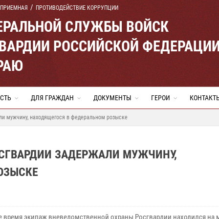
 ПРИЕМНАЯ
ПРОТИВОДЕЙСТВИЕ КОРРУПЦИИ
ЕРАЛЬНОЙ СЛУЖБЫ ВОЙСК
ВАРДИИ РОССИЙСКОЙ ФЕДЕРАЦИ
РАЮ
СТЬ
ДЛЯ ГРАЖДАН
ДОКУМЕНТЫ
ГЕРОИ
КОНТАКТ
ли мужчину, находящегося в федеральном розыске
ОСГВАРДИИ ЗАДЕРЖАЛИ МУЖЧИНУ,
ОЗЫСКЕ
е время экипаж вневедомственной охраны Росгвардии находился на 