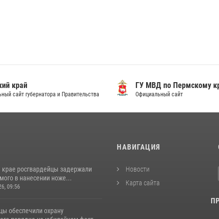
ий край
ГУ МВД по Пермскому к
ный сайт губернатора и Правительства
Официальный сайт
И
НАВИГАЦИЯ
 крае росгвардейцы задержали
Новости
ого в нанесении ноже...
Карта сайта
26, 09:56
П
цы обеспечили охрану