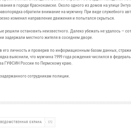
ования в городе Краснокамске. Около одного из домов на улице Энту
равопорядка обратили внимание на мужчину. При виде служебного ав
резко изменил направление движения и попытался скрыться.
ые решили остановить неизвестного. Далеко убежать не удалось — со
ии задержали местного жителя в соседнем дворе.
в его личность и проверив по информационным базам данных, страж
ядка выяснили, что мужчина 1999 года рождения числился в федерал
 за ГУФСИН России по Пермскому краю.
 задержанного сотрудникам полиции.
ЕВЕДОМСТВЕННАЯ ОХРАНА
572