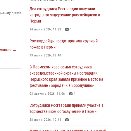
Росгвардеец спас тонущую женщину в
Два сотрудника Росгвардии получили
мскому краю
Пермском крае
награды за задержание расклейщиков в
Перми
30 июля 2026, 05:19
14 июля 2026, 11:23
1
Сотрудники Росгвардии приняли участие в
торжественном богослужении в Перми
Росгвардейцы предотвратила крупный
пожар в Перми
28 июля 2026, 10:44
1
ующая →
13 июля 2026, 09:40
Росгвардейцы оказали силовую поддержку
при задержании участников преступной
В Пермском крае семья сотрудника
группы в Пермском крае
вневедомственной охраны Росгвардии
Пермского края заняла призовое место на
28 июля 2026, 06:15
фестивале «Бородачи в Бородулино»
Сотрудник СОБР «Стрелец» провели встречу
03 августа 2026, 11:06
1
в рамках ведомственной акции «Каникулы с
Росгвардией»
Сотрудники Росгвардии приняли участие в
торжественном богослужении в Перми
24 июля 2026, 08:45
2
28 июля 2026, 10:44
1
Юные защитники порядка: росгвардейцы
провели день в клубе «Апельсин» города