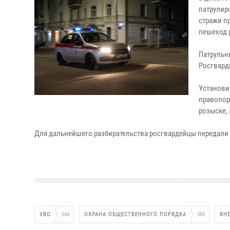
патрулир
стражи п
пешеход 
Патрульн
Росгвард
Установи
правопор
розыске,
Для дальнейшего разбирательства росгвардейцы передали
УВО
544
ОХРАНА ОБЩЕСТВЕННОГО ПОРЯДКА
386
ВН