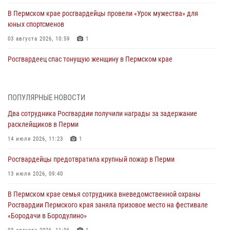
В Пермском крае росгвардейцы провели «Урок мужества» для
юных спортсменов
03 августа 2026, 10:59
1
Росгвардеец спас тонущую женщину в Пермском крае
30 июля 2026, 05:19
Сотрудники Росгвардии приняли участие в торжественном
ПОПУЛЯРНЫЕ НОВОСТИ
богослужении в Перми
Два сотрудника Росгвардии получили награды за задержание
28 июля 2026, 10:44
1
расклейщиков в Перми
Росгвардейцы оказали силовую поддержку при задержании
14 июля 2026, 11:23
1
участников преступной группы в Пермском крае
Росгвардейцы предотвратила крупный пожар в Перми
28 июля 2026, 06:15
13 июля 2026, 09:40
Сотрудник СОБР «Стрелец» провели встречу в рамках
В Пермском крае семья сотрудника вневедомственной охраны
ведомственной акции «Каникулы с Росгвардией»
Росгвардии Пермского края заняла призовое место на фестивале
24 июля 2026, 08:45
2
«Бородачи в Бородулино»