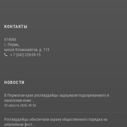
13 июля 2026, 10:43
В Росгвардии прошла военно-научная конференция по обобщению
боевого опыта
КОНТАКТЫ
09 июля 2026, 06:36
614066
Росгвардейцы провели познавательный урок для юных пермяков
г. Пермь,
шоссе Космонавтов, д. 113
17 июля 2026, 10:34
2
+ 7 (342) 228-09-15
НОВОСТИ
В Пермском крае росгвардейцы задержали подозреваемого в
нанесении ноже...
05 августа 2026, 09:56
Росгвардейцы обеспечили охрану общественного порядка на
юбилейном фест...