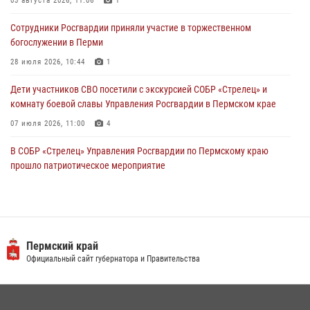
Юные защитники порядка: росгвардейцы провели день в клубе
03 августа 2026, 11:06
1
«Апельсин» города Верещагино
Сотрудники Росгвардии приняли участие в торжественном
24 июля 2026, 08:43
богослужении в Перми
28 июля 2026, 10:44
1
Дети участников СВО посетили с экскурсией СОБР «Стрелец» и
комнату боевой славы Управления Росгвардии в Пермском крае
07 июля 2026, 11:00
4
В СОБР «Стрелец» Управления Росгвардии по Пермскому краю
прошло патриотическое мероприятие
03 августа 2026, 11:09
Росгвардейцы обеспечили охрану общественного порядка на
юбилейном фестивале «Звоны России» в Пермском крае
Пермский край
03 августа 2026, 11:14
Официальный сайт губернатора и Правительства
Заместитель директора Росгвардии Герой России генерал-
полковник Алексей Кузьменков поздравил специалистов
ветеринарно-санитарной службы с годовщиной образования