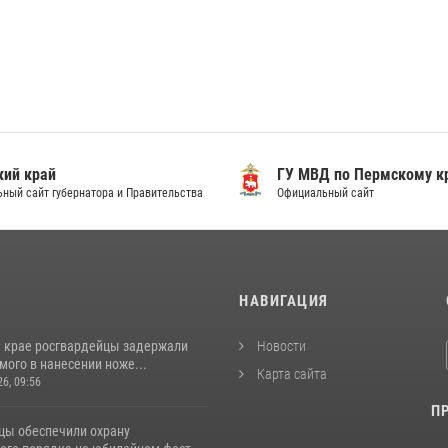
ий край
ГУ МВД по Пермскому к
ный сайт губернатора и Правительства
Официальный сайт
И
НАВИГАЦИЯ
 крае росгвардейцы задержали
Новости
ого в нанесении ноже...
Карта сайта
26, 09:56
П
цы обеспечили охрану