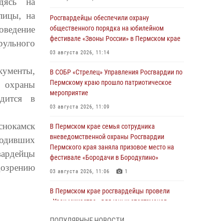
дясь на
лицы, на
Росгвардейцы обеспечили охрану
ведение
общественного порядка на юбилейном
фестивале «Звоны России» в Пермском крае
рульного
03 августа 2026, 11:14
кументы,
В СОБР «Стрелец» Управления Росгвардии по
Пермскому краю прошло патриотическое
й охраны
мероприятие
дится в
03 августа 2026, 11:09
снокамск
В Пермском крае семья сотрудника
вневедомственной охраны Росгвардии
ходивших
Пермского края заняла призовое место на
вардейцы
фестивале «Бородачи в Бородулино»
дозрению
03 августа 2026, 11:06
1
В Пермском крае росгвардейцы провели
«Урок мужества» для юных спортсменов
03 августа 2026, 10:59
1
ПОПУЛЯРНЫЕ НОВОСТИ