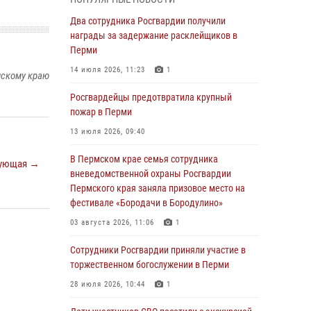
Росгвардеец спас тонущую женщину в
Два сотрудника Росгвардии получили
Пермском крае
награды за задержание расклейщиков в
Перми
30 июля 2026, 05:19
14 июля 2026, 11:23
1
мскому краю
Сотрудники Росгвардии приняли участие в
торжественном богослужении в Перми
Росгвардейцы предотвратила крупный
пожар в Перми
28 июля 2026, 10:44
1
13 июля 2026, 09:40
Росгвардейцы оказали силовую поддержку
при задержании участников преступной
В Пермском крае семья сотрудника
ующая →
группы в Пермском крае
вневедомственной охраны Росгвардии
Пермского края заняла призовое место на
28 июля 2026, 06:15
фестивале «Бородачи в Бородулино»
Сотрудник СОБР «Стрелец» провели встречу
03 августа 2026, 11:06
1
в рамках ведомственной акции «Каникулы с
Росгвардией»
Сотрудники Росгвардии приняли участие в
торжественном богослужении в Перми
24 июля 2026, 08:45
2
28 июля 2026, 10:44
1
Юные защитники порядка: росгвардейцы
провели день в клубе «Апельсин» города