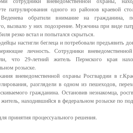
ми сотрудники вневедомственной охраны, нахо
те патрулирования одного из районов краевой сто
 Веденева обратили внимание на гражданина, по
го, вызвало у них подозрение. Мужчина при виде пат
иля резко встал и попытался скрыться.
рдейцы настигли беглеца и потребовали предъявить до
веряющие личность. Сотрудники вневедомственно
или, что 29-летний житель Пермского края нахо
льном розыске.
ания вневедомственной охраны Росгвардии в г.Кра
улирования, разглядели в одном из пешеходов, пере
киваемого гражданина. Остановив незнакомца, росг
й житель, находившийся в федеральном розыске по по
для принятия процессуального решения.