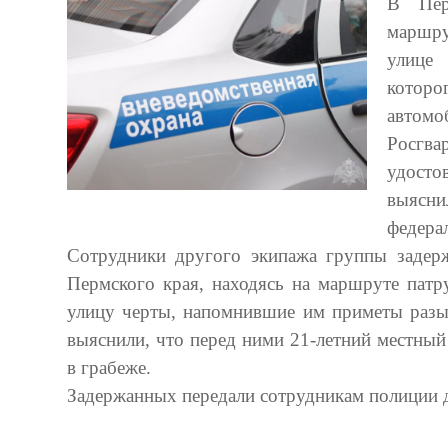
В Пер
маршру
улице
которо
автомоб
Росгва
удосто
выясн
федера
Сотрудники другого экипажа группы задерж
Пермского края,
находясь на маршруте патр
улицу черты, напомнившие им приметы разыс
выяснили, что перед ними 21-летний местны
в грабеже.
Задержанных передали сотрудникам полиции 