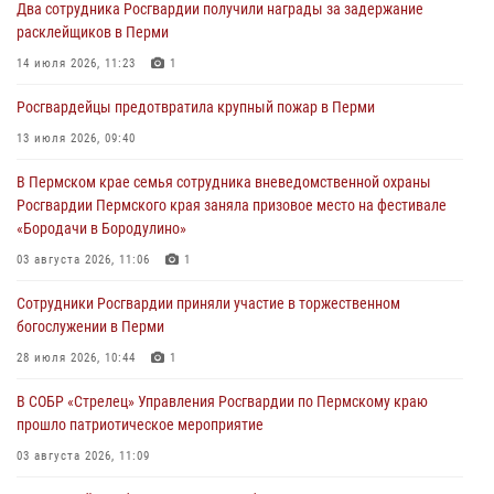
Два сотрудника Росгвардии получили награды за задержание
юных спортсменов
расклейщиков в Перми
03 августа 2026, 10:59
1
14 июля 2026, 11:23
1
Росгвардеец спас тонущую женщину в Пермском крае
Росгвардейцы предотвратила крупный пожар в Перми
30 июля 2026, 05:19
13 июля 2026, 09:40
Сотрудники Росгвардии приняли участие в торжественном
В Пермском крае семья сотрудника вневедомственной охраны
богослужении в Перми
Росгвардии Пермского края заняла призовое место на фестивале
28 июля 2026, 10:44
1
«Бородачи в Бородулино»
Росгвардейцы оказали силовую поддержку при задержании
03 августа 2026, 11:06
1
участников преступной группы в Пермском крае
Сотрудники Росгвардии приняли участие в торжественном
28 июля 2026, 06:15
богослужении в Перми
28 июля 2026, 10:44
1
В СОБР «Стрелец» Управления Росгвардии по Пермскому краю
прошло патриотическое мероприятие
03 августа 2026, 11:09