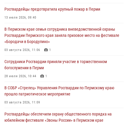
Росгвардеец спас тонущую женщину в Пермском крае
Росгвардейцы предотвратила крупный пожар в Перми
30 июля 2026, 05:19
13 июля 2026, 09:40
Сотрудники Росгвардии приняли участие в торжественном
В Пермском крае семья сотрудника вневедомственной охраны
богослужении в Перми
Росгвардии Пермского края заняла призовое место на фестивале
28 июля 2026, 10:44
1
«Бородачи в Бородулино»
Росгвардейцы оказали силовую поддержку при задержании
03 августа 2026, 11:06
1
участников преступной группы в Пермском крае
Сотрудники Росгвардии приняли участие в торжественном
28 июля 2026, 06:15
богослужении в Перми
28 июля 2026, 10:44
1
В СОБР «Стрелец» Управления Росгвардии по Пермскому краю
прошло патриотическое мероприятие
03 августа 2026, 11:09
Росгвардейцы обеспечили охрану общественного порядка на
юбилейном фестивале «Звоны России» в Пермском крае
03 августа 2026, 11:14