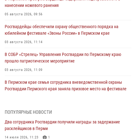
нанесении ножевого ранения
05 августа 2026, 09:56
Росгвардейцы обеспечили охрану общественного порядка на
юбилейном фестивале «Звоны России» в Пермском крае
03 августа 2026, 11:14
В СОБР «Стрелец» Управления Росгвардии по Пермскому краю
прошло патриотическое мероприятие
03 августа 2026, 11:09
В Пермском крае семья сотрудника вневедомственной охраны
Росгвардии Пермского края заняла призовое место на фестивале
«Бородачи в Бородулино»
03 августа 2026, 11:06
1
ПОПУЛЯРНЫЕ НОВОСТИ
В Пермском крае росгвардейцы провели «Урок мужества» для
Два сотрудника Росгвардии получили награды за задержание
юных спортсменов
расклейщиков в Перми
03 августа 2026, 10:59
1
14 июля 2026, 11:23
1