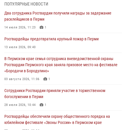
ПОПУЛЯРНЫЕ НОВОСТИ
В СОБР «Стрелец» Управления Росгвардии по Пермскому краю
Два сотрудника Росгвардии получили награды за задержание
прошло патриотическое мероприятие
расклейщиков в Перми
03 августа 2026, 11:09
14 июля 2026, 11:23
1
В Пермском крае семья сотрудника вневедомственной охраны
Росгвардейцы предотвратила крупный пожар в Перми
Росгвардии Пермского края заняла призовое место на фестивале
«Бородачи в Бородулино»
13 июля 2026, 09:40
03 августа 2026, 11:06
1
В Пермском крае семья сотрудника вневедомственной охраны
Росгвардии Пермского края заняла призовое место на фестивале
В Пермском крае росгвардейцы провели «Урок мужества» для
«Бородачи в Бородулино»
юных спортсменов
03 августа 2026, 11:06
1
03 августа 2026, 10:59
1
Сотрудники Росгвардии приняли участие в торжественном
Росгвардеец спас тонущую женщину в Пермском крае
богослужении в Перми
30 июля 2026, 05:19
28 июля 2026, 10:44
1
Росгвардейцы обеспечили охрану общественного порядка на
юбилейном фестивале «Звоны России» в Пермском крае