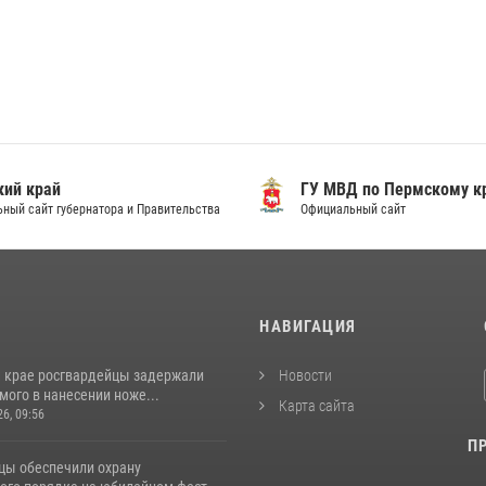
ий край
ГУ МВД по Пермскому к
ный сайт губернатора и Правительства
Официальный сайт
И
НАВИГАЦИЯ
 крае росгвардейцы задержали
Новости
ого в нанесении ноже...
Карта сайта
26, 09:56
П
цы обеспечили охрану