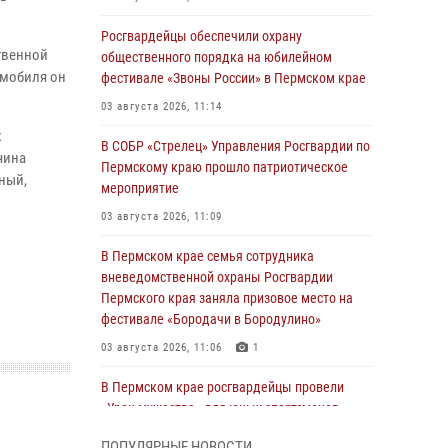
Росгвардейцы обеспечили охрану
твенной
общественного порядка на юбилейном
омобиля он
фестивале «Звоны России» в Пермском крае
03 августа 2026, 11:14
х
В СОБР «Стрелец» Управления Росгвардии по
чина
Пермскому краю прошло патриотическое
ный,
мероприятие
03 августа 2026, 11:09
В Пермском крае семья сотрудника
вневедомственной охраны Росгвардии
Пермского края заняла призовое место на
фестивале «Бородачи в Бородулино»
03 августа 2026, 11:06
1
В Пермском крае росгвардейцы провели
«Урок мужества» для юных спортсменов
03 августа 2026, 10:59
1
ПОПУЛЯРНЫЕ НОВОСТИ