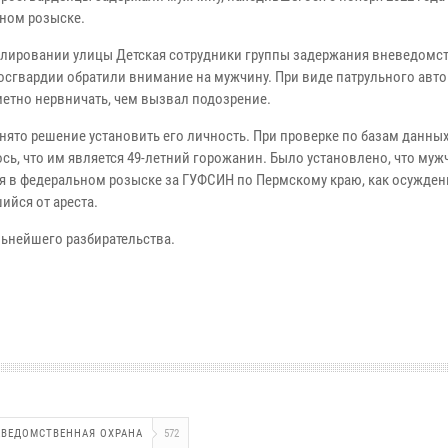
ном розыске.
улировании улицы Детская сотрудники группы задержания вневедомс
осгвардии обратили внимание на мужчину. При виде патрульного авт
метно нервничать, чем вызвал подозрение.
нято решение установить его личность. При проверке по базам данны
сь, что им является 49-летний горожанин. Было установлено, что муж
я в федеральном розыске за ГУФСИН по Пермскому краю, как осужден
ийся от ареста.
ьнейшего разбирательства.
ЕВЕДОМСТВЕННАЯ ОХРАНА
572