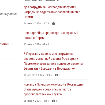
Росгвардеец спас тонущую женщину в
Два сотрудника Росгвардии получили
Пермском крае
награды за задержание расклейщиков в
мскому краю
Перми
30 июля 2026, 05:19
14 июля 2026, 11:23
1
Сотрудники Росгвардии приняли участие в
торжественном богослужении в Перми
Росгвардейцы предотвратила крупный
пожар в Перми
28 июля 2026, 10:44
1
ующая →
13 июля 2026, 09:40
Росгвардейцы оказали силовую поддержку
при задержании участников преступной
В Пермском крае семья сотрудника
группы в Пермском крае
вневедомственной охраны Росгвардии
Пермского края заняла призовое место на
28 июля 2026, 06:15
фестивале «Бородачи в Бородулино»
Сотрудник СОБР «Стрелец» провели встречу
03 августа 2026, 11:06
1
в рамках ведомственной акции «Каникулы с
Росгвардией»
Команда Приволжского округа Росгвардии
стала лучшей среди специалистов
24 июля 2026, 08:45
2
продовольственной службы
Юные защитники порядка: росгвардейцы
06 июля 2026, 11:01
8
провели день в клубе «Апельсин» города