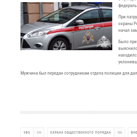
федераль
При патр
охраны Р
начал за
Было при
выяснило
находилс
уклонивш
Мужчина был передан сотрудникам отдела полиции для дал
УВО
544
ОХРАНА ОБЩЕСТВЕННОГО ПОРЯДКА
386
ВН