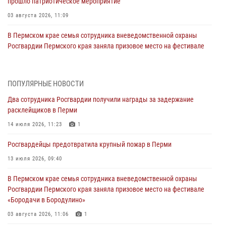
прошло патриотическое мероприятие
03 августа 2026, 11:09
В Пермском крае семья сотрудника вневедомственной охраны
Росгвардии Пермского края заняла призовое место на фестивале
«Бородачи в Бородулино»
03 августа 2026, 11:06
1
ПОПУЛЯРНЫЕ НОВОСТИ
В Пермском крае росгвардейцы провели «Урок мужества» для
Два сотрудника Росгвардии получили награды за задержание
юных спортсменов
расклейщиков в Перми
03 августа 2026, 10:59
1
14 июля 2026, 11:23
1
Росгвардеец спас тонущую женщину в Пермском крае
Росгвардейцы предотвратила крупный пожар в Перми
30 июля 2026, 05:19
13 июля 2026, 09:40
Сотрудники Росгвардии приняли участие в торжественном
В Пермском крае семья сотрудника вневедомственной охраны
богослужении в Перми
Росгвардии Пермского края заняла призовое место на фестивале
28 июля 2026, 10:44
1
«Бородачи в Бородулино»
Росгвардейцы оказали силовую поддержку при задержании
03 августа 2026, 11:06
1
участников преступной группы в Пермском крае