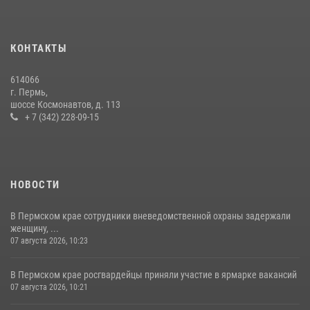
В Росгвардии прошла военно-научная конференция по обобщению
боевого опыта
09 июля 2026, 06:36
КОНТАКТЫ
Росгвардейцы провели познавательный урок для юных пермяков
614066
17 июля 2026, 10:34
2
г. Пермь,
шоссе Космонавтов, д. 113
+ 7 (342) 228-09-15
НОВОСТИ
В Пермском крае сотрудники вневедомственной охраны задержали
женщину, ...
07 августа 2026, 10:23
В Пермском крае росгвардейцы приняли участие в ярмарке вакансий
07 августа 2026, 10:21