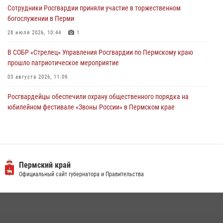
Сотрудники Росгвардии приняли участие в торжественном
28 июля 2026, 06:15
богослужении в Перми
28 июля 2026, 10:44
1
В СОБР «Стрелец» Управления Росгвардии по Пермскому краю
прошло патриотическое мероприятие
03 августа 2026, 11:09
Росгвардейцы обеспечили охрану общественного порядка на
юбилейном фестивале «Звоны России» в Пермском крае
03 августа 2026, 11:14
Заместитель директора Росгвардии Герой России генерал-
полковник Алексей Кузьменков поздравил специалистов
ветеринарно-санитарной службы с годовщиной образования
Пермский край
Официальный сайт губернатора и Правительства
13 июля 2026, 10:43
Росгвардеец спас тонущую женщину в Пермском крае
30 июля 2026, 05:19