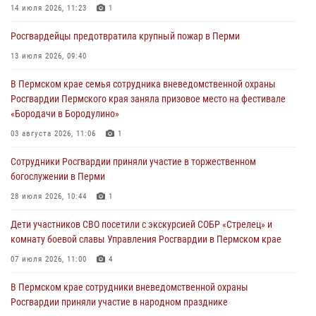
Росгвардейцы оказали силовую поддержку при задержании
14 июля 2026, 11:23
1
участников преступной группы в Пермском крае
Росгвардейцы предотвратила крупный пожар в Перми
28 июля 2026, 06:15
13 июля 2026, 09:40
Сотрудник СОБР «Стрелец» провели встречу в рамках
В Пермском крае семья сотрудника вневедомственной охраны
ведомственной акции «Каникулы с Росгвардией»
Росгвардии Пермского края заняла призовое место на фестивале
24 июля 2026, 08:45
2
«Бородачи в Бородулино»
Юные защитники порядка: росгвардейцы провели день в клубе
03 августа 2026, 11:06
1
«Апельсин» города Верещагино
Сотрудники Росгвардии приняли участие в торжественном
24 июля 2026, 08:43
богослужении в Перми
28 июля 2026, 10:44
1
Дети участников СВО посетили с экскурсией СОБР «Стрелец» и
комнату боевой славы Управления Росгвардии в Пермском крае
07 июля 2026, 11:00
4
В Пермском крае сотрудники вневедомственной охраны
Росгвардии приняли участие в народном празднике