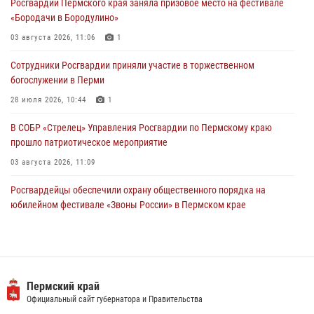
Росгвардии Пермского края заняла призовое место на фестивале
28 июля 2026, 10:44
1
«Бородачи в Бородулино»
Росгвардейцы оказали силовую поддержку при задержании
03 августа 2026, 11:06
1
участников преступной группы в Пермском крае
Сотрудники Росгвардии приняли участие в торжественном
28 июля 2026, 06:15
богослужении в Перми
28 июля 2026, 10:44
1
В СОБР «Стрелец» Управления Росгвардии по Пермскому краю
прошло патриотическое мероприятие
03 августа 2026, 11:09
Росгвардейцы обеспечили охрану общественного порядка на
юбилейном фестивале «Звоны России» в Пермском крае
03 августа 2026, 11:14
Заместитель директора Росгвардии Герой России генерал-
полковник Алексей Кузьменков поздравил специалистов
ветеринарно-санитарной службы с годовщиной образования
Пермский край
Официальный сайт губернатора и Правительства
13 июля 2026, 10:43