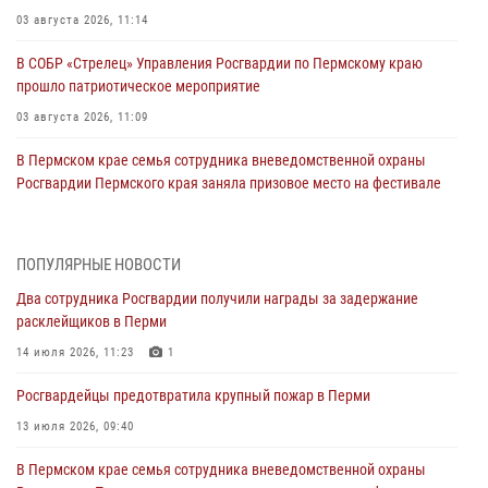
03 августа 2026, 11:14
В СОБР «Стрелец» Управления Росгвардии по Пермскому краю
прошло патриотическое мероприятие
03 августа 2026, 11:09
В Пермском крае семья сотрудника вневедомственной охраны
Росгвардии Пермского края заняла призовое место на фестивале
«Бородачи в Бородулино»
03 августа 2026, 11:06
1
ПОПУЛЯРНЫЕ НОВОСТИ
В Пермском крае росгвардейцы провели «Урок мужества» для
Два сотрудника Росгвардии получили награды за задержание
юных спортсменов
расклейщиков в Перми
03 августа 2026, 10:59
1
14 июля 2026, 11:23
1
Росгвардеец спас тонущую женщину в Пермском крае
Росгвардейцы предотвратила крупный пожар в Перми
30 июля 2026, 05:19
13 июля 2026, 09:40
Сотрудники Росгвардии приняли участие в торжественном
В Пермском крае семья сотрудника вневедомственной охраны
богослужении в Перми