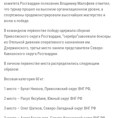
комитета Росгвардии полковник Владимир Малофеев отметил,
что турнир прошел на высоком организационном уровне, а
спортсмены продемонстрировали высочайшее мастерство и
волю к победе.
В командном первенстве победу одержала сборная
Приволжского округа Росгвардии, “серебро”завоевали боксеры
из Отельной дивизии оперативного назначения им.
Дзержинского, третье место заняли представители Северо-
Кавказского округа Росгвардии.
В личном первенстве места распределились следующим
образом:
Весовая категория 60 кг:
1 место – Булат Ниязов, Приволжский округ ВНГ РФ,
2 место – Расул Яксубаев, Южный округ ВНГ РФ
3 место – Олег Шатков, Северо-Западный округ ВНГ РФ
3 место – Азрет Богатырев, Северо-Кавказский округ ВНГ РФ