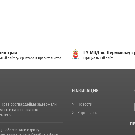
ий край
ГУ МВД по Пермскому к
ный сайт губернатора и Правительства
Официальный сайт
И
НАВИГАЦИЯ
 крае росгвардейцы задержали
Новости
ого в нанесении ноже...
Карта сайта
26, 09:56
П
цы обеспечили охрану