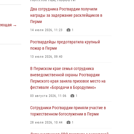
Росгвардеец спас тонущую женщину в
Два сотрудника Росгвардии получили
Пермском крае
награды за задержание расклейщиков в
Перми
30 июля 2026, 05:19
ующая →
14 июля 2026, 11:23
1
Сотрудники Росгвардии приняли участие в
торжественном богослужении в Перми
Росгвардейцы предотвратила крупный
пожар в Перми
28 июля 2026, 10:44
1
13 июля 2026, 09:40
Росгвардейцы оказали силовую поддержку
при задержании участников преступной
В Пермском крае семья сотрудника
группы в Пермском крае
вневедомственной охраны Росгвардии
Пермского края заняла призовое место на
28 июля 2026, 06:15
фестивале «Бородачи в Бородулино»
Сотрудник СОБР «Стрелец» провели встречу
03 августа 2026, 11:06
1
в рамках ведомственной акции «Каникулы с
Росгвардией»
Сотрудники Росгвардии приняли участие в
торжественном богослужении в Перми
24 июля 2026, 08:45
2
28 июля 2026, 10:44
1
Юные защитники порядка: росгвардейцы
провели день в клубе «Апельсин» города