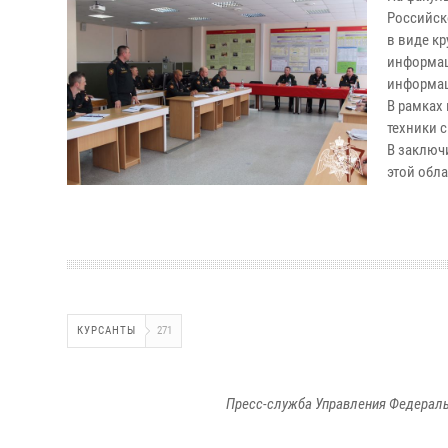
Российск
в виде к
информац
информац
В рамках
техники 
В заключ
этой обл
КУРСАНТЫ
271
Пресс-служба Управления Федераль