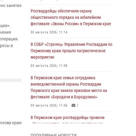
но занятие
Росгвардейцы обеспечили охрану
общественного порядка на юбилейном
фестивале «Звоны России» в Пермском крае
ции».
енения
03 августа 2026, 11:14
операции.
В СОБР «Стрелец» Управления Росгвардии по
просы в
Пермскому краю прошло патриотическое
мероприятие
03 августа 2026, 11:09
В Пермском крае семья сотрудника
вневедомственной охраны Росгвардии
Пермского края заняла призовое место на
фестивале «Бородачи в Бородулино»
03 августа 2026, 11:06
1
В Пермском крае росгвардейцы провели
мскому краю
«Урок мужества» для юных спортсменов
03 августа 2026, 10:59
1
ПОПУЛЯРНЫЕ НОВОСТИ