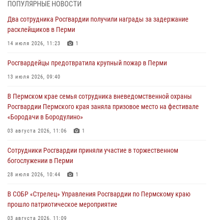
ПОПУЛЯРНЫЕ НОВОСТИ
В Пермском крае росгвардейцы провели «Урок мужества» для
Два сотрудника Росгвардии получили награды за задержание
юных спортсменов
расклейщиков в Перми
03 августа 2026, 10:59
1
14 июля 2026, 11:23
1
Росгвардеец спас тонущую женщину в Пермском крае
Росгвардейцы предотвратила крупный пожар в Перми
30 июля 2026, 05:19
13 июля 2026, 09:40
Сотрудники Росгвардии приняли участие в торжественном
В Пермском крае семья сотрудника вневедомственной охраны
богослужении в Перми
Росгвардии Пермского края заняла призовое место на фестивале
28 июля 2026, 10:44
1
«Бородачи в Бородулино»
Росгвардейцы оказали силовую поддержку при задержании
03 августа 2026, 11:06
1
участников преступной группы в Пермском крае
Сотрудники Росгвардии приняли участие в торжественном
28 июля 2026, 06:15
богослужении в Перми
28 июля 2026, 10:44
1
В СОБР «Стрелец» Управления Росгвардии по Пермскому краю
прошло патриотическое мероприятие
03 августа 2026, 11:09