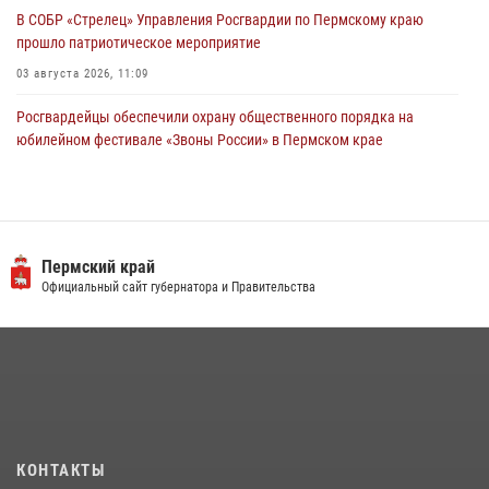
В СОБР «Стрелец» Управления Росгвардии по Пермскому краю
прошло патриотическое мероприятие
03 августа 2026, 11:09
Росгвардейцы обеспечили охрану общественного порядка на
юбилейном фестивале «Звоны России» в Пермском крае
03 августа 2026, 11:14
Заместитель директора Росгвардии Герой России генерал-
полковник Алексей Кузьменков поздравил специалистов
ветеринарно-санитарной службы с годовщиной образования
Пермский край
Официальный сайт губернатора и Правительства
13 июля 2026, 10:43
В Росгвардии прошла военно-научная конференция по обобщению
боевого опыта
09 июля 2026, 06:36
Росгвардеец спас тонущую женщину в Пермском крае
30 июля 2026, 05:19
КОНТАКТЫ