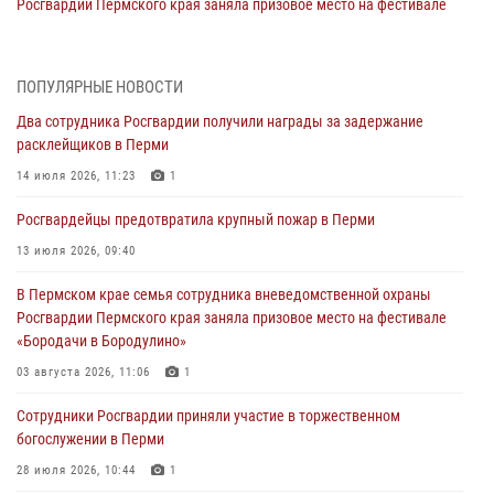
Росгвардии Пермского края заняла призовое место на фестивале
«Бородачи в Бородулино»
03 августа 2026, 11:06
1
ПОПУЛЯРНЫЕ НОВОСТИ
В Пермском крае росгвардейцы провели «Урок мужества» для
Два сотрудника Росгвардии получили награды за задержание
юных спортсменов
расклейщиков в Перми
03 августа 2026, 10:59
1
14 июля 2026, 11:23
1
Росгвардеец спас тонущую женщину в Пермском крае
Росгвардейцы предотвратила крупный пожар в Перми
30 июля 2026, 05:19
13 июля 2026, 09:40
Сотрудники Росгвардии приняли участие в торжественном
В Пермском крае семья сотрудника вневедомственной охраны
богослужении в Перми
Росгвардии Пермского края заняла призовое место на фестивале
28 июля 2026, 10:44
1
«Бородачи в Бородулино»
Росгвардейцы оказали силовую поддержку при задержании
03 августа 2026, 11:06
1
участников преступной группы в Пермском крае
Сотрудники Росгвардии приняли участие в торжественном
28 июля 2026, 06:15
богослужении в Перми
28 июля 2026, 10:44
1