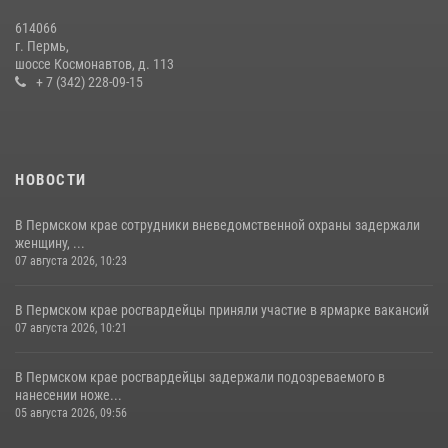
Росгвардейцы провели познавательный урок для юных пермяков
614066
17 июля 2026, 10:34
2
г. Пермь,
шоссе Космонавтов, д. 113
+ 7 (342) 228-09-15
НОВОСТИ
В Пермском крае сотрудники вневедомственной охраны задержали
женщину, ...
07 августа 2026, 10:23
В Пермском крае росгвардейцы приняли участие в ярмарке вакансий
07 августа 2026, 10:21
В Пермском крае росгвардейцы задержали подозреваемого в
нанесении ноже...
05 августа 2026, 09:56