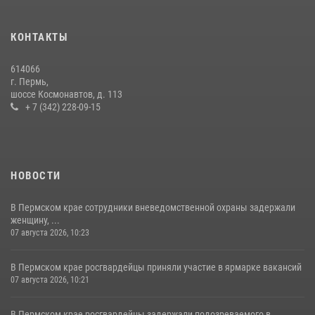
Росгвардейцы провели познавательный урок для юных пермяков
17 июля 2026, 10:34
2
КОНТАКТЫ
Росгвардеец спас тонущую женщину в Пермском крае
614066
30 июля 2026, 05:19
г. Пермь,
шоссе Космонавтов, д. 113
+ 7 (342) 228-09-15
НОВОСТИ
В Пермском крае сотрудники вневедомственной охраны задержали
женщину, ...
07 августа 2026, 10:23
В Пермском крае росгвардейцы приняли участие в ярмарке вакансий
07 августа 2026, 10:21
В Пермском крае росгвардейцы задержали подозреваемого в