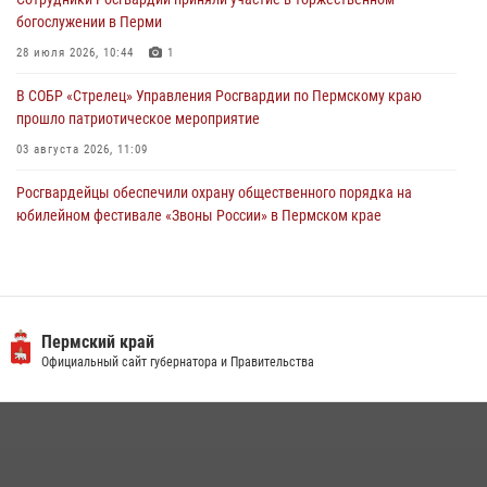
28 июля 2026, 06:15
богослужении в Перми
28 июля 2026, 10:44
1
В СОБР «Стрелец» Управления Росгвардии по Пермскому краю
прошло патриотическое мероприятие
03 августа 2026, 11:09
Росгвардейцы обеспечили охрану общественного порядка на
юбилейном фестивале «Звоны России» в Пермском крае
03 августа 2026, 11:14
Заместитель директора Росгвардии Герой России генерал-
полковник Алексей Кузьменков поздравил специалистов
ветеринарно-санитарной службы с годовщиной образования
Пермский край
Официальный сайт губернатора и Правительства
13 июля 2026, 10:43
В Росгвардии прошла военно-научная конференция по обобщению
боевого опыта
09 июля 2026, 06:36