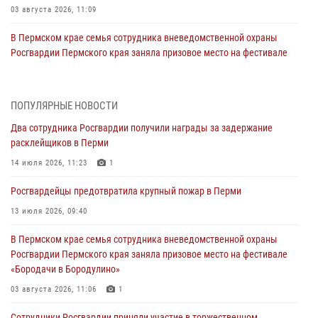
03 августа 2026, 11:09
В Пермском крае семья сотрудника вневедомственной охраны
Росгвардии Пермского края заняла призовое место на фестивале
«Бородачи в Бородулино»
03 августа 2026, 11:06
1
ПОПУЛЯРНЫЕ НОВОСТИ
В Пермском крае росгвардейцы провели «Урок мужества» для
Два сотрудника Росгвардии получили награды за задержание
юных спортсменов
расклейщиков в Перми
03 августа 2026, 10:59
1
14 июля 2026, 11:23
1
Росгвардеец спас тонущую женщину в Пермском крае
Росгвардейцы предотвратила крупный пожар в Перми
30 июля 2026, 05:19
13 июля 2026, 09:40
Сотрудники Росгвардии приняли участие в торжественном
В Пермском крае семья сотрудника вневедомственной охраны
богослужении в Перми
Росгвардии Пермского края заняла призовое место на фестивале
28 июля 2026, 10:44
1
«Бородачи в Бородулино»
Росгвардейцы оказали силовую поддержку при задержании
03 августа 2026, 11:06
1
участников преступной группы в Пермском крае
Сотрудники Росгвардии приняли участие в торжественном