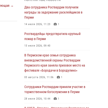
ующая →
В Пермском крае семья сотрудника
Два сотрудника Росгвардии получили
вневедомственной охраны Росгвардии
награды за задержание расклейщиков в
Пермского края заняла призовое место на
Перми
фестивале «Бородачи в Бородулино»
14 июля 2026, 11:23
1
03 августа 2026, 11:06
1
Росгвардейцы предотвратила крупный
В Пермском крае росгвардейцы провели
пожар в Перми
«Урок мужества» для юных спортсменов
13 июля 2026, 09:40
03 августа 2026, 10:59
1
В Пермском крае семья сотрудника
Росгвардеец спас тонущую женщину в
вневедомственной охраны Росгвардии
Пермском крае
Пермского края заняла призовое место на
фестивале «Бородачи в Бородулино»
30 июля 2026, 05:19
03 августа 2026, 11:06
1
Сотрудники Росгвардии приняли участие в
торжественном богослужении в Перми
Сотрудники Росгвардии приняли участие в
торжественном богослужении в Перми
28 июля 2026, 10:44
1
28 июля 2026, 10:44
1
Росгвардейцы оказали силовую поддержку
при задержании участников преступной