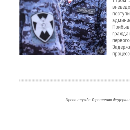
Утром 
вневед
поступ
админис
Прибыв
граждан
первого
Задерж
процесс
Пресс-служба Управления Федераль