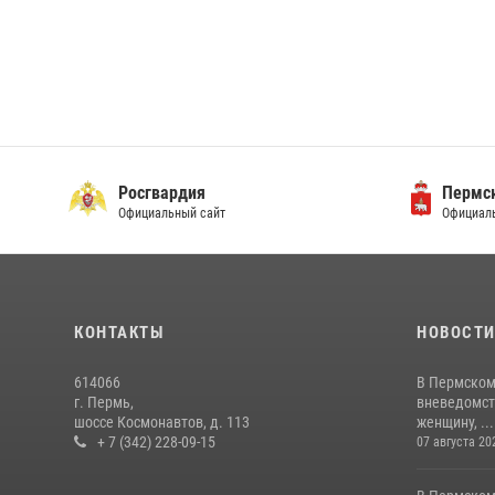
Росгвардия
Пермск
Официальный сайт
Официаль
КОНТАКТЫ
НОВОСТ
614066
В Пермском
г. Пермь,
вневедомст
шоссе Космонавтов, д. 113
женщину, ...
+ 7 (342) 228-09-15
07 августа 20