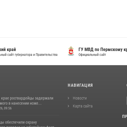
ий край
ГУ МВД по Пермскому к
ный сайт губернатора и Правительства
Официальный сайт
И
НАВИГАЦИЯ
 крае росгвардейцы задержали
Новости
ого в нанесении ноже...
Карта сайта
26, 09:56
П
цы обеспечили охрану