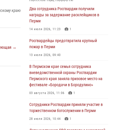
Росгвардеец спас тонущую женщину в
Два сотрудника Росгвардии получили
мскому краю
Пермском крае
награды за задержание расклейщиков в
Перми
30 июля 2026, 05:19
14 июля 2026, 11:23
1
Сотрудники Росгвардии приняли участие в
торжественном богослужении в Перми
Росгвардейцы предотвратила крупный
пожар в Перми
ующая →
28 июля 2026, 10:44
1
13 июля 2026, 09:40
Росгвардейцы оказали силовую поддержку
при задержании участников преступной
В Пермском крае семья сотрудника
группы в Пермском крае
вневедомственной охраны Росгвардии
Пермского края заняла призовое место на
28 июля 2026, 06:15
фестивале «Бородачи в Бородулино»
Сотрудник СОБР «Стрелец» провели встречу
03 августа 2026, 11:06
1
в рамках ведомственной акции «Каникулы с
Росгвардией»
Сотрудники Росгвардии приняли участие в
торжественном богослужении в Перми
24 июля 2026, 08:45
2
28 июля 2026, 10:44
1
Юные защитники порядка: росгвардейцы
провели день в клубе «Апельсин» города