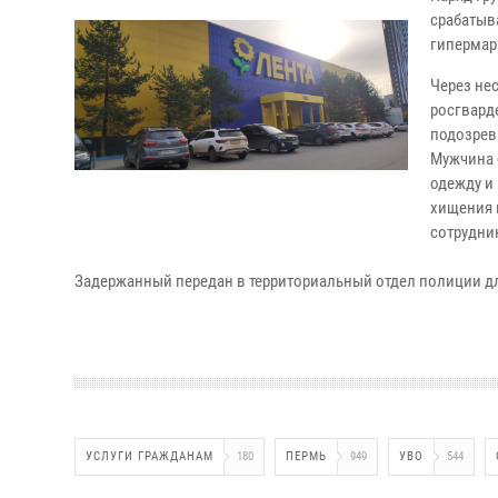
срабатыв
гипермарк
Через не
росгвард
подозрев
Мужчина 
одежду и
хищения 
сотрудни
Задержанный передан в территориальный отдел полиции д
УСЛУГИ ГРАЖДАНАМ
180
ПЕРМЬ
949
УВО
544