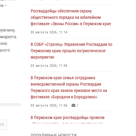
ов –
Росгвардейцы обеспечили охрану
общественного порядка на юбилейном
фестивале «Звоны России» в Пермском крае
мужчину,
03 августа 2026, 11:14
рмаркета.
хнюю
В СОБР «Стрелец» Управления Росгвардии по
дного
Пермскому краю прошло патриотическое
мероприятие
03 августа 2026, 11:09
В Пермском крае семья сотрудника
вневедомственной охраны Росгвардии
Пермского края заняла призовое место на
фестивале «Бородачи в Бородулино»
03 августа 2026, 11:06
1
В Пермском крае росгвардейцы провели
«Урок мужества» для юных спортсменов
572
03 августа 2026, 10:59
1
ПОПУЛЯРНЫЕ НОВОСТИ