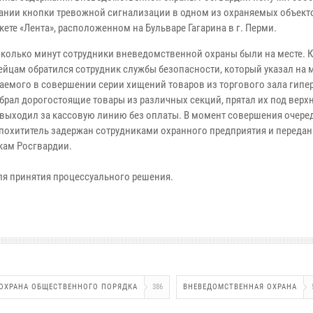
ании кнопки тревожной сигнализации в одном из охраняемых объект
ете «Лента», расположенном на Бульваре Гагарина в г. Перми.
сколько минут сотрудники вневедомственной охраны были на месте. К
ейцам обратился сотрудник службы безопасности, который указал на 
аемого в совершении серии хищений товаров из торгового зала гипе
брал дорогостоящие товары из различных секций, прятал их под вер
 выходил за кассовую линию без оплаты. В момент совершения очере
похититель задержан сотрудниками охранного предприятия и передан
кам Росгвардии.
ля принятия процессуального решения.
ОХРАНА ОБЩЕСТВЕННОГО ПОРЯДКА
386
ВНЕВЕДОМСТВЕННАЯ ОХРАНА