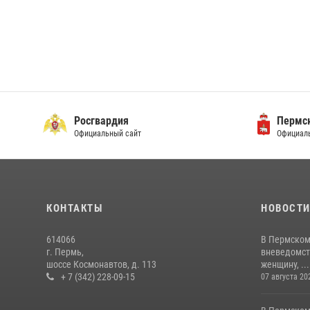
Росгвардия
Пермск
Официальный сайт
Официаль
КОНТАКТЫ
НОВОСТ
614066
В Пермском
г. Пермь,
вневедомст
шоссе Космонавтов, д. 113
женщину, ...
+ 7 (342) 228-09-15
07 августа 20