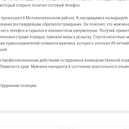
 который открыто похитил сотовый телефон.
 произошел в Мотовилихинском районе. К находящимся на маршруте
ования росгвардейцам обратился гражданин. Он пояснил, что мужчин
у него телефон и скрылся в неизвестном направлении. Получив приме
енника стражи порядка, приняли меры к розыску. Спустя несколько м
ния правоохранителей появился мужчина, которого опознал 49-летний
ший.
я профессиональным действиям сотрудников вневедомственной охр
 Пермского края. Мужчина находился в состоянии алкогольного опьян
отрудникам полиции.