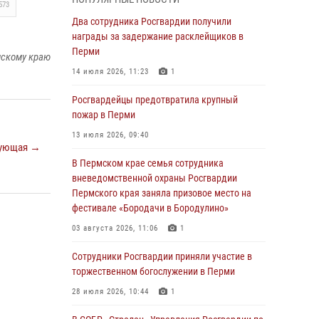
573
В Пермском крае семья сотрудника
Два сотрудника Росгвардии получили
вневедомственной охраны Росгвардии
награды за задержание расклейщиков в
Пермского края заняла призовое место на
Перми
мскому краю
фестивале «Бородачи в Бородулино»
14 июля 2026, 11:23
1
03 августа 2026, 11:06
1
Росгвардейцы предотвратила крупный
В Пермском крае росгвардейцы провели
пожар в Перми
«Урок мужества» для юных спортсменов
13 июля 2026, 09:40
ующая →
03 августа 2026, 10:59
1
В Пермском крае семья сотрудника
Росгвардеец спас тонущую женщину в
вневедомственной охраны Росгвардии
Пермском крае
Пермского края заняла призовое место на
фестивале «Бородачи в Бородулино»
30 июля 2026, 05:19
03 августа 2026, 11:06
1
Сотрудники Росгвардии приняли участие в
торжественном богослужении в Перми
Сотрудники Росгвардии приняли участие в
торжественном богослужении в Перми
28 июля 2026, 10:44
1
28 июля 2026, 10:44
1
Росгвардейцы оказали силовую поддержку
при задержании участников преступной