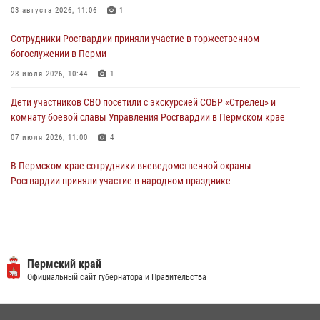
Юные защитники порядка: росгвардейцы провели день в клубе
03 августа 2026, 11:06
1
«Апельсин» города Верещагино
Сотрудники Росгвардии приняли участие в торжественном
24 июля 2026, 08:43
богослужении в Перми
28 июля 2026, 10:44
1
Дети участников СВО посетили с экскурсией СОБР «Стрелец» и
комнату боевой славы Управления Росгвардии в Пермском крае
07 июля 2026, 11:00
4
В Пермском крае сотрудники вневедомственной охраны
Росгвардии приняли участие в народном празднике
«Сабантуй-2026»
07 июля 2026, 10:02
3
В СОБР «Стрелец» Управления Росгвардии по Пермскому краю
прошло патриотическое мероприятие
Пермский край
Официальный сайт губернатора и Правительства
03 августа 2026, 11:09
Росгвардейцы обеспечили охрану общественного порядка на