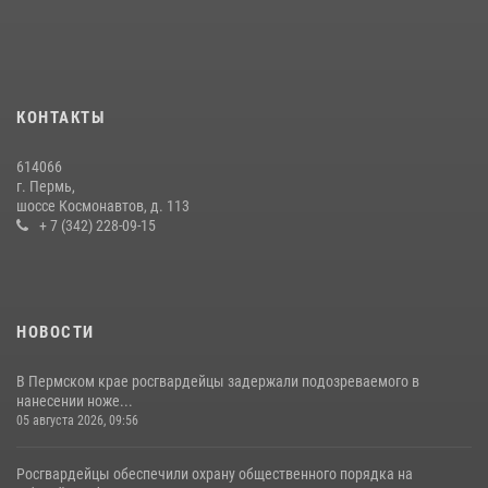
юбилейном фестивале «Звоны России» в Пермском крае
03 августа 2026, 11:14
Заместитель директора Росгвардии Герой России генерал-
полковник Алексей Кузьменков поздравил специалистов
КОНТАКТЫ
ветеринарно-санитарной службы с годовщиной образования
13 июля 2026, 10:43
614066
г. Пермь,
В Пермском крае росгвардейцы приняли участие в ярмарке
шоссе Космонавтов, д. 113
вакансий
+ 7 (342) 228-09-15
07 июля 2026, 09:52
НОВОСТИ
В Пермском крае росгвардейцы задержали подозреваемого в
нанесении ноже...
05 августа 2026, 09:56
Росгвардейцы обеспечили охрану общественного порядка на