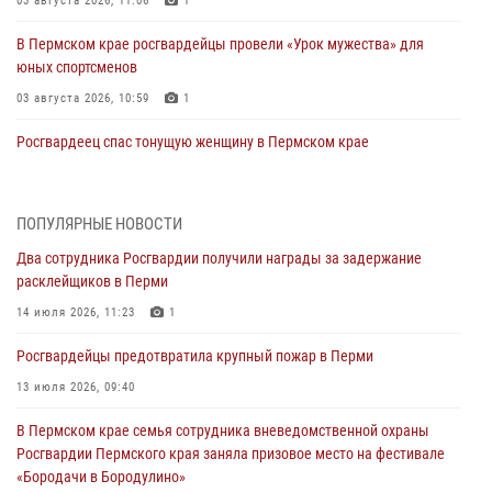
03 августа 2026, 11:06
1
В Пермском крае росгвардейцы провели «Урок мужества» для
юных спортсменов
03 августа 2026, 10:59
1
Росгвардеец спас тонущую женщину в Пермском крае
30 июля 2026, 05:19
Сотрудники Росгвардии приняли участие в торжественном
ПОПУЛЯРНЫЕ НОВОСТИ
богослужении в Перми
Два сотрудника Росгвардии получили награды за задержание
28 июля 2026, 10:44
1
расклейщиков в Перми
Росгвардейцы оказали силовую поддержку при задержании
14 июля 2026, 11:23
1
участников преступной группы в Пермском крае
Росгвардейцы предотвратила крупный пожар в Перми
28 июля 2026, 06:15
13 июля 2026, 09:40
Сотрудник СОБР «Стрелец» провели встречу в рамках
В Пермском крае семья сотрудника вневедомственной охраны
ведомственной акции «Каникулы с Росгвардией»
Росгвардии Пермского края заняла призовое место на фестивале
24 июля 2026, 08:45
2
«Бородачи в Бородулино»