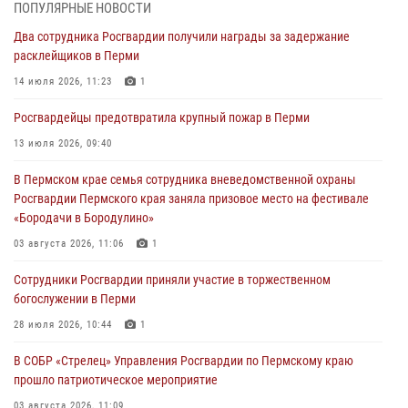
ПОПУЛЯРНЫЕ НОВОСТИ
В Пермском крае росгвардейцы провели «Урок мужества» для
Два сотрудника Росгвардии получили награды за задержание
юных спортсменов
расклейщиков в Перми
03 августа 2026, 10:59
1
14 июля 2026, 11:23
1
Росгвардеец спас тонущую женщину в Пермском крае
Росгвардейцы предотвратила крупный пожар в Перми
30 июля 2026, 05:19
13 июля 2026, 09:40
Сотрудники Росгвардии приняли участие в торжественном
В Пермском крае семья сотрудника вневедомственной охраны
богослужении в Перми
Росгвардии Пермского края заняла призовое место на фестивале
28 июля 2026, 10:44
1
«Бородачи в Бородулино»
Росгвардейцы оказали силовую поддержку при задержании
03 августа 2026, 11:06
1
участников преступной группы в Пермском крае
Сотрудники Росгвардии приняли участие в торжественном
28 июля 2026, 06:15
богослужении в Перми
28 июля 2026, 10:44
1
В СОБР «Стрелец» Управления Росгвардии по Пермскому краю
прошло патриотическое мероприятие
03 августа 2026, 11:09